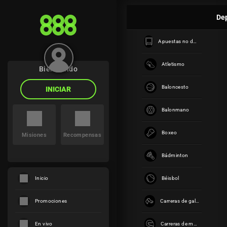
Dep
SPORT
Apuestas no deportivas
R
e
Atletismo
Bienvenido
t
i
Baloncesto
INICIAR
r
Balonmano
o
s
Boxeo
Misiones
Recompensas
Bádminton
C
ó
Inicio
Béisbol
m
o
Promociones
Carreras de galgos
R
e
En vivo
Carreras de motor