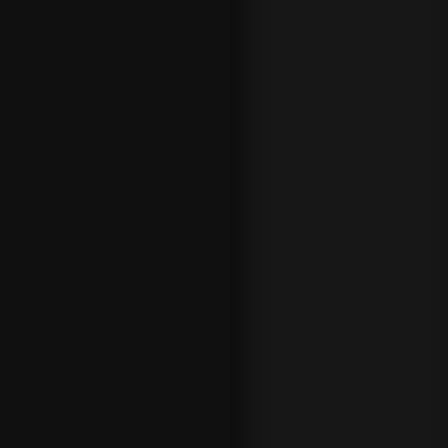
PREVENCIÓN
ADICCIÓN
AL
JUEGO,
LLAMA:
900
533
788
Copyright
©
2026.
888
Online
Games
España
S.A.,
Licencias
nº
138-
11/GA/A75057273/SGR,
68-