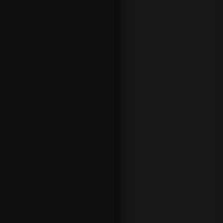
o
s
M
á
s
in
f
o
r
m
a
ci
ó
n