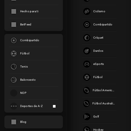
ti
r
Hecho para ti
Ciclismo
a
r
Combipartido
BetFeed
D
in
Críquet
Combipartido
e
Dardos
r
Fútbol
o
eSports
Tenis
Fútbol
Baloncesto
M
Fútbol Americano
NOP
ás
inf
Fútbol Australiano
Deportes de A-Z
or
m
Golf
Blog
ac
ió
Hockey