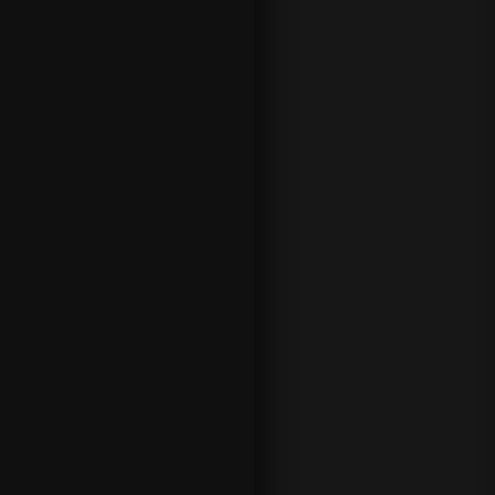
C
a
n
c
e
l
a
r
T
u
R
e
ti
r
o