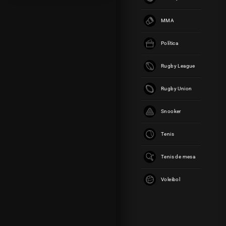
n
MMA
Política
P
o
Rugby League
lí
ti
Rugby Union
c
a
Snooker
d
e
Tenis
R
e
Tenis de mesa
ti
r
Voleibol
o
s