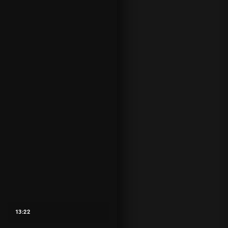
comb
ate
llegar
á al
meno
s al
noven
o
round
).
APUES
TAS
COMB
INADA
S EN
BOXE
O
Permi
ten
unir
13:22
varias