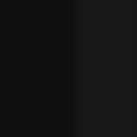
ón de
los
juece
s. Por
ejemp
lo,
hacer
la
apues
ta a
que
un
boxea
dor
gane
por
decisi
ón a
los
punto