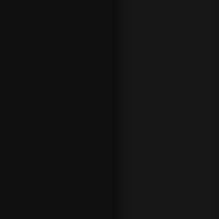
online
que
puede
s
hacer
en los
encue
ntros
en
curso
y los
merc
ados
dispo
nibles
según
evolu
ciona
cada
asalto
.