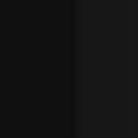
como
apost
ar por
ejemp
lo a
que el
comb
ate
termi
ne en
el
round
6, o
entre
los
asalto
s 5 y
8.
MÁS /
MENO