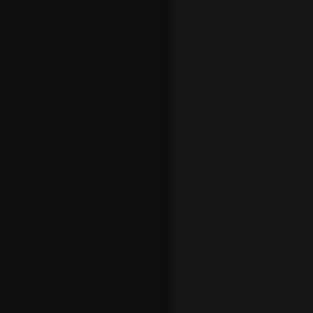
o que
se
celebr
e.
Las
apues
tas de
caball
os
o
las
apues
tas de
rugby
son
ejemp
los de
ello y
se
suma
n