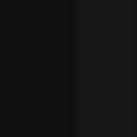
te las
opcio
nes
de
ambo
s
púgile
s y, en
algun
os
casos
, el
empa
te.
MÉTO
DO DE
VICTO
RIA
Aquí
no