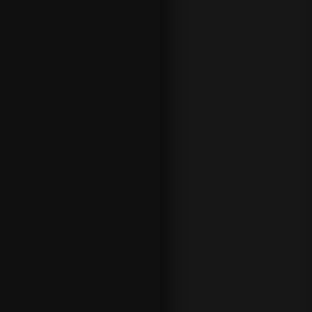
para
apost
ar
online
a
boxeo
en
este
ámbit
o son
por
KO
(noca
ut),
TKO
(noca
ut
técnic
o) o
por
decisi