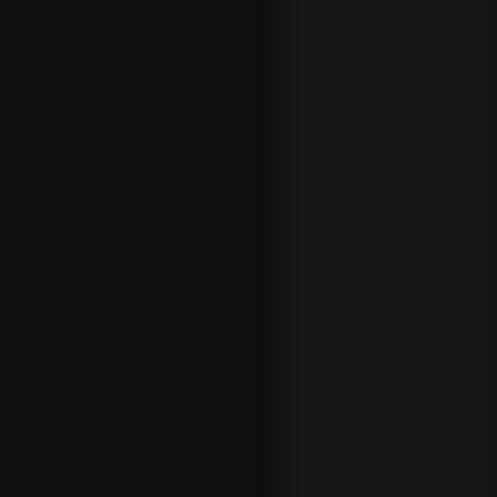
En el
mund
o de
las
apues
tas
depor
tivas
hay
discip
linas
clásic
as
que
nunca
pasan
de
moda