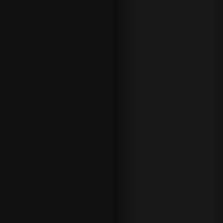
elegid
o
gane
el
comb
ate,
indep
endie
ntem
ente
de si
lo
hace
por
KO o
decisi
ón).
Incluy
e
norm
almen