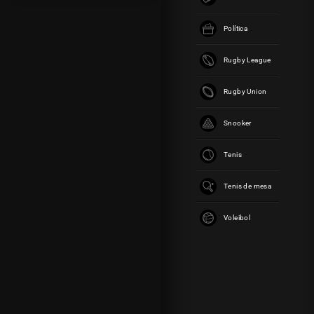
6:00PM
Política
Jan-Lennard Struff
Alexander Shevchenko
Rugby League
9:00AM
Rugby Union
Snooker
En 888sport
encontrará
Tenis
s una
amplísima
Tenis de mesa
cobertura
de la mayor
Voleibol
parte de
eventos
deportivos
y una
extensa
oferta de