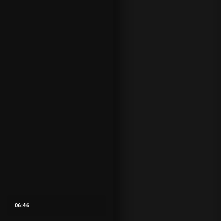
en el
evento.
Estos
casos son
muy
aislados,
por lo que
vamos a
mencionar
otros
métodos
más
habituales,
pero que
conllevan
cierto
riesgo
MARTINGAL
A
06:46
Tiene su