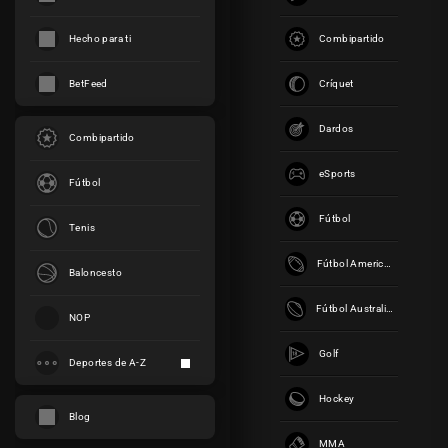
t
a
Hecho para ti
Combipartido
s
C
Críquet
BetFeed
o
n
Dardos
Combipartido
l
a
eSports
Fútbol
c
a
Fútbol
Tenis
l
c
Fútbol Americano
Baloncesto
u
l
Fútbol Australiano
NOP
a
d
Golf
Deportes de A-Z
o
r
Hockey
a
Blog
d
MMA