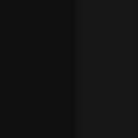
t
o
d
o
d
e
p
a
g
o
c
o
m
o
P
a
y
p
a