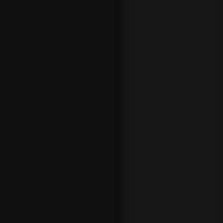
l
a
c
a
s
a
d
e
a
p
u
e
s
t
a
s
,
b
o
n
o