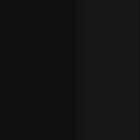
o
n
e
x
i
ó
n
a
i
n
t
e
r
n
e
t
y
u
n
m
é