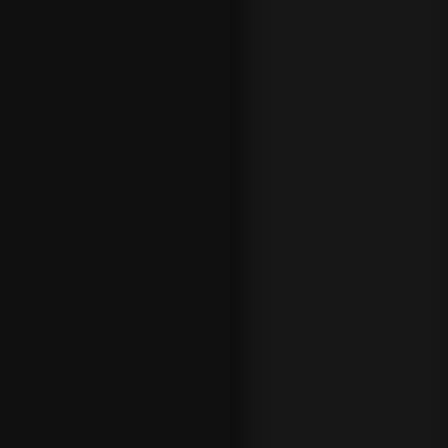
a
b
l
e
t
a
c
u
a
l
q
u
i
e
r
h
o
r
a
y
d