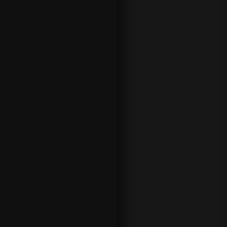
g
r
a
t
i
s
.
N
o
i
m
p
o
r
t
a
s
i
t
u