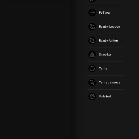
la apuesta y solo si
acabado el torneo
es perdedora. La
• Apuesta gratis
apuesta gratis debe
válida en
Política
ser reclamada y
cualquier deporte
caduca en 4
hasta el
días.
Aplican
18.08.2026 •
términos.
Aplican términos.
Rugby League
Rugby Union
MÁS INFORMACIÓN
MÁS INFORMACIÓN
Snooker
REGÍSTRATE
JUGAR
Tenis
Tenis de mesa
RULETA
Voleibol
DE LA
FORTUNA
NEW
¡GIRA LA
RULETA