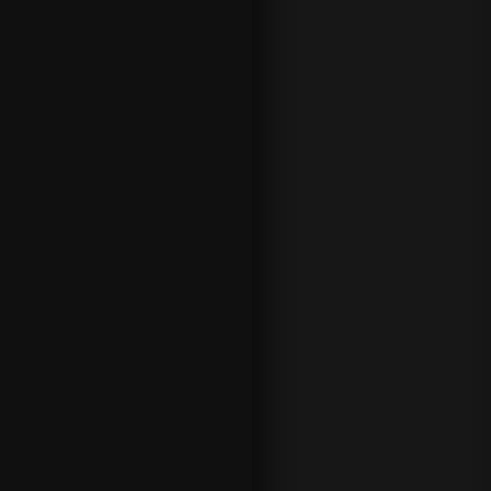
e
l
q
u
e
d
i
s
p
o
n
g
a
s
d
e
u
n
a
c