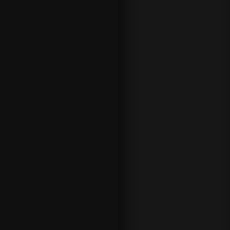
previo aviso y por
cualquier motivo,
en cualquier
momento.
Aplican
términos.
MÁS INFORMACIÓN
MÁS INFORMACIÓN
B
o
n
o
s
d
e