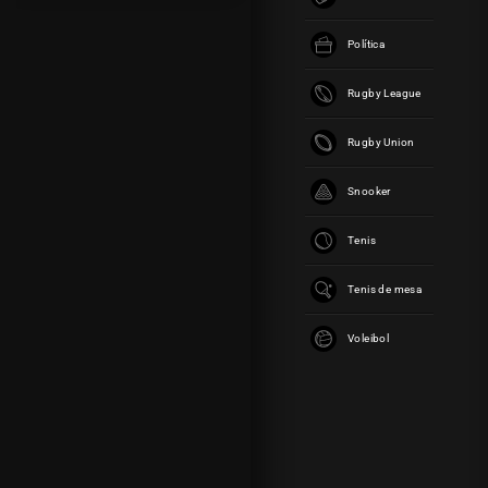
6:00PM
Política
Jan-Lennard Struff
Alexander Shevchenko
Rugby League
9:00AM
Rugby Union
Snooker
En 888sport
encontrará
Tenis
s una
amplísima
Tenis de mesa
cobertura
de la mayor
Voleibol
parte de
eventos
deportivos
y una
extensa
oferta de