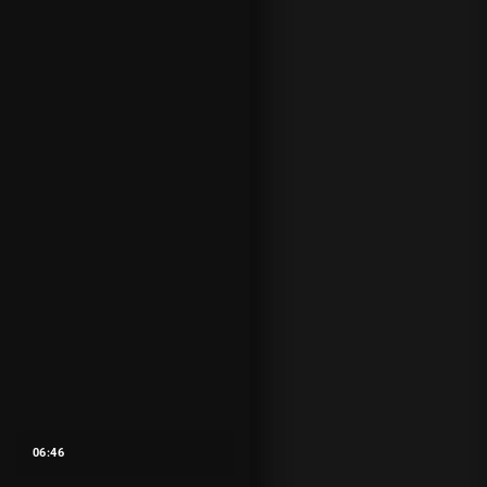
en el
evento.
Estos
casos son
muy
aislados,
por lo que
vamos a
mencionar
otros
métodos
más
habituales,
pero que
conllevan
cierto
riesgo
MARTINGAL
A
06:46
Tiene su