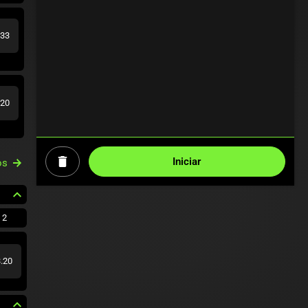
.33
.20
Iniciar
os
2
.20