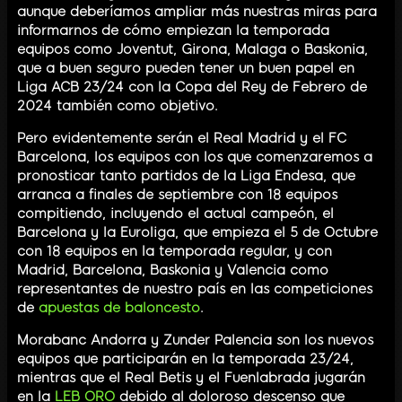
aunque deberíamos ampliar más nuestras miras para
informarnos de cómo empiezan la temporada
equipos como Joventut, Girona, Malaga o Baskonia,
que a buen seguro pueden tener un buen papel en
Liga ACB 23/24 con la Copa del Rey de Febrero de
2024 también como objetivo.
Pero evidentemente serán el Real Madrid y el FC
Barcelona, los equipos con los que comenzaremos a
pronosticar tanto partidos de la Liga Endesa, que
arranca a finales de septiembre con 18 equipos
compitiendo, incluyendo el actual campeón, el
Barcelona y la Euroliga, que empieza el 5 de Octubre
con 18 equipos en la temporada regular, y con
Madrid, Barcelona, Baskonia y Valencia como
representantes de nuestro país en las competiciones
de
apuestas de baloncesto
.
Morabanc Andorra y Zunder Palencia son los nuevos
equipos que participarán en la temporada 23/24,
mientras que el Real Betis y el Fuenlabrada jugarán
en la
LEB ORO
debido al doloroso descenso que