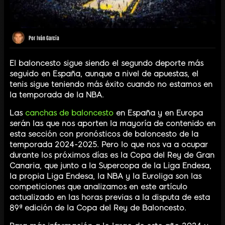
Por
Iván García
El baloncesto sigue siendo el segundo deporte más
seguido en España, aunque a nivel de apuestas, el
tenis sigue teniendo más éxito cuando no estamos en
la temporada de la NBA.
Las
canchas de baloncesto
en España y en Europa
serán las que nos aporten la mayoría de contenido en
esta sección con pronósticos de baloncesto de la
temporada 2024-2025. Pero lo que nos va a ocupar
durante los próximos días es la Copa del Rey de Gran
Canaria, que junto a la Supercopa de la Liga Endesa,
la propia Liga Endesa, la NBA y la Euroliga son las
competiciones que analizamos en este artículo
actualizado en las horas previas a la disputa de esta
89ª edición de la Copa del Rey de Baloncesto.