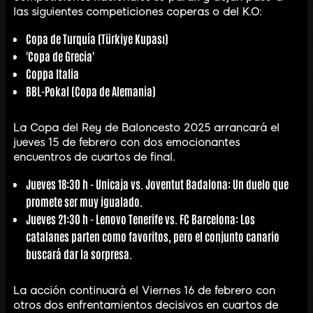
las siguientes competiciones coperas o del K.O:
Copa de Turquía (Türkiye Kupası)
'Copa de Grecia'
Coppa Italia
BBL-Pokal (Copa de Alemania)
La Copa del Rey de Baloncesto 2025 arrancará el
jueves 15 de febrero con dos emocionantes
encuentros de cuartos de final.
Jueves 18:30 h - Unicaja vs. Joventut Badalona: Un duelo que
promete ser muy igualado.
Jueves 21:30 h - Lenovo Tenerife vs. FC Barcelona: Los
catalanes parten como favoritos, pero el conjunto canario
buscará dar la sorpresa.
La acción continuará el Viernes 16 de febrero con
otros dos enfrentamientos decisivos en cuartos de