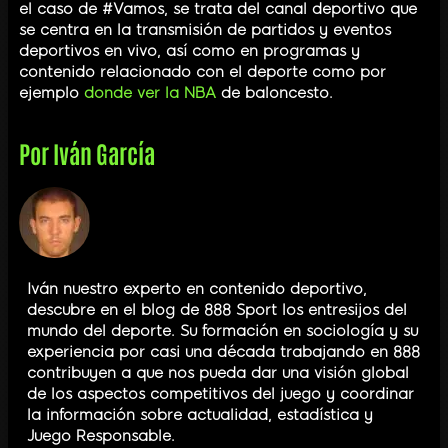
el caso de #Vamos, se trata del canal deportivo que
se centra en la transmisión de partidos y eventos
deportivos en vivo, así como en programas y
contenido relacionado con el deporte como por
ejemplo
donde ver la NBA
de baloncesto.
Por
Iván García
Iván nuestro experto en contenido deportivo,
descubre en el blog de 888 Sport los entresijos del
mundo del deporte. Su formación en sociología y su
experiencia por casi una década trabajando en 888
contribuyen a que nos pueda dar una visión global
de los aspectos competitivos del juego y coordinar
la información sobre actualidad, estadística y
Juego Responsable.