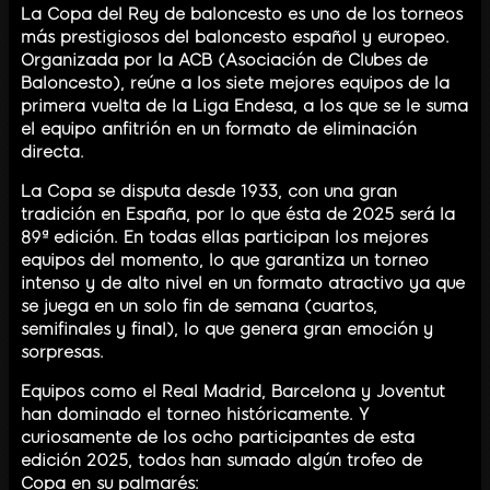
La Copa del Rey de baloncesto es uno de los torneos
más prestigiosos del baloncesto español y europeo.
Organizada por la ACB (Asociación de Clubes de
Baloncesto), reúne a los siete mejores equipos de la
primera vuelta de la Liga Endesa, a los que se le suma
el equipo anfitrión en un formato de eliminación
directa.
La Copa se disputa desde 1933, con una gran
tradición en España, por lo que ésta de 2025 será la
89ª edición. En todas ellas participan los mejores
equipos del momento, lo que garantiza un torneo
intenso y de alto nivel en un formato atractivo ya que
se juega en un solo fin de semana (cuartos,
semifinales y final), lo que genera gran emoción y
sorpresas.
Equipos como el Real Madrid, Barcelona y Joventut
han dominado el torneo históricamente. Y
curiosamente de los ocho participantes de esta
edición 2025, todos han sumado algún trofeo de
Copa en su palmarés: