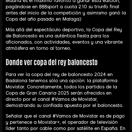
Madrid es el máximo favorito a ganar esta edición,
pagándose en 888sport a cuota 2.10 su triunfo final
antes del inicio de la competición y asimismo ganó la
Copa del año pasado en Malaga)
Más allá del espectáculo deportivo, la Copa del Rey
de Baloncesto es una auténtica fiesta para los
aficionados, con actividades, eventos y una vibrante
atmósfera en torno al torneo.
Donde ver copa del rey baloncesto
Para ver la copa del rey de baloncesto 2024 en
Badalona tenemos sólo una opción: la plataforma
Movistar. Concretamente, todos los partidos de la
Copa de Gran Canaria 2025 serán ofrecidos en
directo por el canal #Vamos de Movistar,
demostrando su confiada apuesta por el baloncesto.
Señalar que el canal #Vamos de Movistar es de pago
y pertenece a Movistar+, el operador de televisión
líder tanto por cable como por satélite en España. En