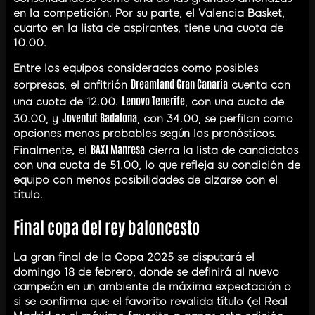
en la competición. Por su parte, el Valencia Basket,
cuarto en la lista de aspirantes, tiene una cuota de
10.00.
Entre los equipos considerados como posibles
Dreamland Gran Canaria
sorpresas, el anfitrión
cuenta con
Lenovo Tenerife
una cuota de 12.00.
, con una cuota de
Joventut Badalona
30.00, y
, con 34.00, se perfilan como
opciones menos probables según los pronósticos.
BAXI Manresa
Finalmente, el
cierra la lista de candidatos
con una cuota de 51.00, lo que refleja su condición de
equipo con menos posibilidades de alzarse con el
título.
Final copa del rey baloncesto
La gran final de la Copa 2025 se disputará el
domingo 18 de febrero, donde se definirá al nuevo
campeón en un ambiente de máxima expectación o
si se confirma que el favorito revalida título (el Real