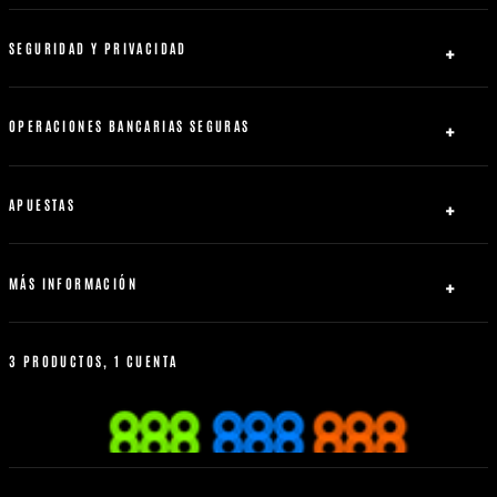
Quiénes somos
Ayuda
SEGURIDAD Y PRIVACIDAD
Licencias
Política de privacidad
Afiliados
Acuerdo con el usuario
OPERACIONES BANCARIAS SEGURAS
Contacto
Juego más seguro
Mapa del sitio
Depósitos
Juego limpio
Retiros
APUESTAS
Política de desconexiones
Juego autorizado
Fútbol
Tenis
MÁS INFORMACIÓN
Baloncesto
Política de bonus
Reglas de apuestas
3 PRODUCTOS, 1 CUENTA
Calculadora de apuestas
Apuesta desde tu móvil