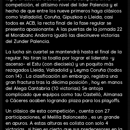
competición, el altísimo nivel del lider Palencia y el
hecho de que entre los nueve primeros haya clásicos
como Valladolid, Coruña, Gipuzkoa o Lleida, casi
todos ex ACB, la recta final de la fase regular se
presenta apasionante. A las puertas de la jornada 22
el Morabanc Andorra igualó las diecinueve victorias
del Zunder Palencia.
La lucha sin cuartel se mantendrá hasta el final de la
regular. No tiran la toalla por lograr el liderato -y
ascenso- el Estu (con dieciseis) y un poquito más
rezagados Lleida, Valladolid y Leyma Coruña (todos
con 14) . La clasificación sin embargo, registra una
gran fractura tras la décima posición , hoy en manos
del Alega Cantabria (10 victorias) Se antoja
complicado que equipos como tau Castelló, Almansa
o Cáceres acaben logrando plaza para los playoffs.
Un clásico de esta competición , cuenta con 27
participaciones, el Melilla Baloncesto , es un grande
en apuros. A estas alturas es colista con solo 4
victorias., si bien es cierto que sus predecesores en la