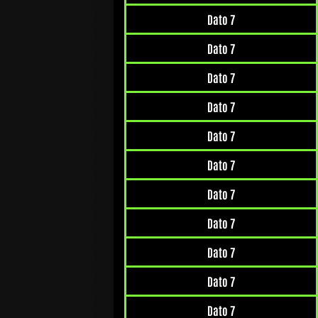
Dato 7
Dato 7
Dato 7
Dato 7
Dato 7
Dato 7
Dato 7
Dato 7
Dato 7
Dato 7
Dato 7