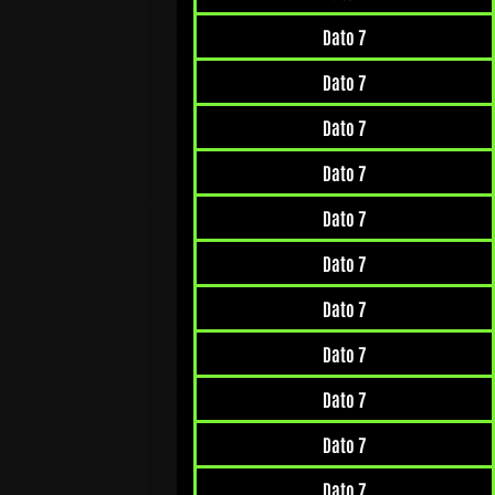
Dato 7
Dato 7
Dato 7
Dato 7
Dato 7
Dato 7
Dato 7
Dato 7
Dato 7
Dato 7
Dato 7