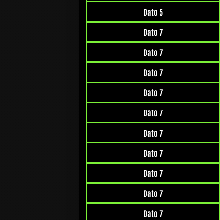
Dato 5
Dato 7
Dato 7
Dato 7
Dato 7
Dato 7
Dato 7
Dato 7
Dato 7
Dato 7
Dato 7