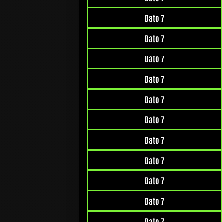
Dato 7
Dato 7
Dato 7
Dato 7
Dato 7
Dato 7
Dato 7
Dato 7
Dato 7
Dato 7
Dato 7