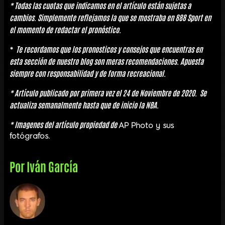
* Todas las cuotas que indicamos en el artículo están sujetas a
cambios. Simplemente reflejamos la que se mostraba en 888 Sport en
el momento de redactar el pronóstico.
Te recordamos que los pronosticos y consejos que encuentras en
*
esta sección de nuestro blog son meras recomendaciones. Apuesta
siempre con responsabilidad y de forma recreacional.
* Artículo publicado por primera vez el 24 de Noviembre de 2020.
Se
actualiza semanalmente hasta que de inicio la NBA.
* Imagenes del artículo propiedad de
AP Photo y sus
fotógrafos.
Por
Iván García