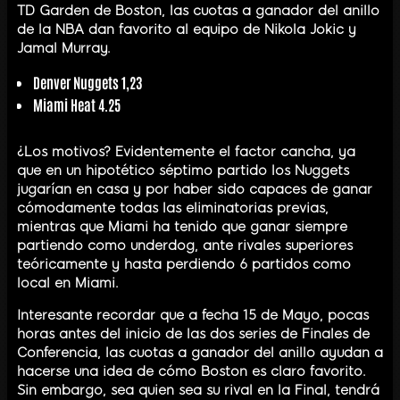
TD Garden de Boston, las cuotas a ganador del anillo
de la NBA dan favorito al equipo de Nikola Jokic y
Jamal Murray.
Denver Nuggets 1,23
Miami Heat 4.25
¿Los motivos? Evidentemente el factor cancha, ya
que en un hipotético séptimo partido los Nuggets
jugarían en casa y por haber sido capaces de ganar
cómodamente todas las eliminatorias previas,
mientras que Miami ha tenido que ganar siempre
partiendo como underdog, ante rivales superiores
teóricamente y hasta perdiendo 6 partidos como
local en Miami.
Interesante recordar que a fecha 15 de Mayo, pocas
horas antes del inicio de las dos series de Finales de
Conferencia, las cuotas a ganador del anillo ayudan a
hacerse una idea de cómo Boston es claro favorito.
Sin embargo, sea quien sea su rival en la Final, tendrá