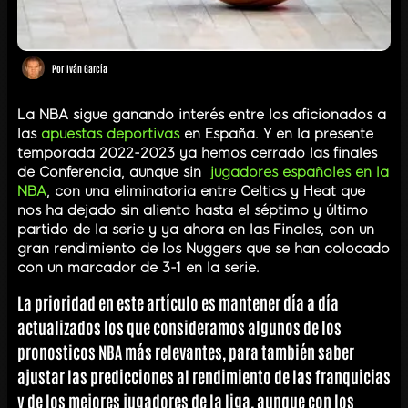
Por
Iván García
La NBA sigue ganando interés entre los aficionados a
las
apuestas deportivas
en España. Y en la presente
temporada 2022-2023 ya hemos cerrado las finales
de Conferencia, aunque sin
jugadores españoles en la
NBA
, con una eliminatoria entre Celtics y Heat que
nos ha dejado sin aliento hasta el séptimo y último
partido de la serie y ya ahora en las Finales, con un
gran rendimiento de los Nuggers que se han colocado
con un marcador de 3-1 en la serie.
La prioridad en este artículo es mantener día a día
actualizados los que consideramos algunos de los
pronosticos NBA más relevantes, para también saber
ajustar las predicciones al rendimiento de las franquicias
y de los mejores jugadores de la liga, aunque con los