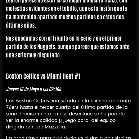
molestias evidentes en el tobillo, que es la lesión que le
ha mantenido apartado muchos partidos en estos dos
últimos años.
Nos quedamos con el triunfo en la serie y en el primer
partido de los Nuggets, aunque parece que estamos ante
una serie muy disputada.
Boston Celtics vs Miami Heat #1
Jueves 18 de Mayo a las 02:30h
Los Boston Celtics han sufrido en la eliminatoria ante
76ers hasta el tercer cuarto del último partido de la
serie. Precisamente en ese desenlace se ha podido
ver la enorme calidad y juego coral del equipo
dirigido por Joe Mazzulla.
La gran clave para este duelo es el duelo de estrellas