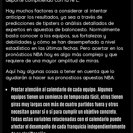
deporte compitiendo con la NFL.
Hay muchos factores a considerar al intentar
anticipar los resultados, ya sea a través de
predicciones de tipsters o análisis detallados de
expertos en apuestas de baloncesto. Normalmente
basta conocer a los equipos, sus fortalezas y
debilidades y cómo se han desempeñado a nivel
estadístico en las últimas fechas. Pero acertar en los
pronósticos NBA hoy es algo más complejo y que
requiere de una mayor amplitud de miras.
Aquí hay algunas cosas a tener en cuenta que lo
ayudarán a hacer sus pronosticos apuestas NBA:
Prestar atención al calendario de cada equipo. Algunos
equipos tienen un comienzo de temporada fácil, otros tienen
giras muy largas con más de cuatro partidos fuera y otros
necesitan ganar sí o sí para cumplir un objetivo concreto.
Todas estas variables relacionadas con el calendario puede
afectar el desempeño de cada franquicia independientemente