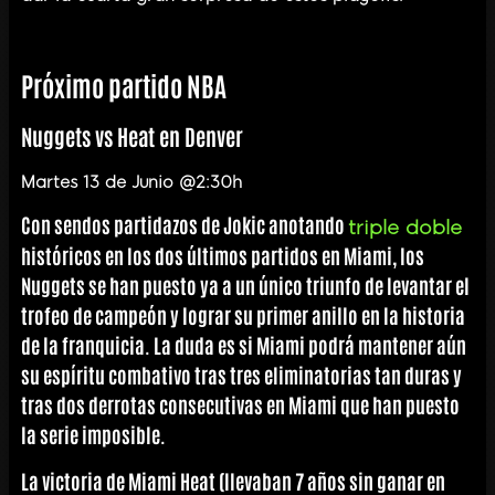
Próximo partido NBA
Nuggets vs Heat en Denver
Martes 13 de Junio @2:30h
Con sendos partidazos de Jokic anotando
triple doble
históricos en los dos últimos partidos en Miami, los
Nuggets se han puesto ya a un único triunfo de levantar el
trofeo de campeón y lograr su primer anillo en la historia
de la franquicia. La duda es si Miami podrá mantener aún
su espíritu combativo tras tres eliminatorias tan duras y
tras dos derrotas consecutivas en Miami que han puesto
la serie imposible.
La victoria de Miami Heat (llevaban 7 años sin ganar en