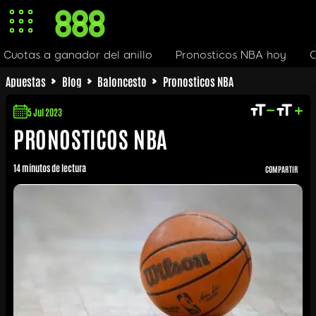
Pronosticos NBA hoy
Consejos pronosticos NBA
Apuestas
Blog
Baloncesto
Pronosticos NBA
5 Jul 2023
PRONOSTICOS NBA
14 minutos de lectura
COMPARTIR