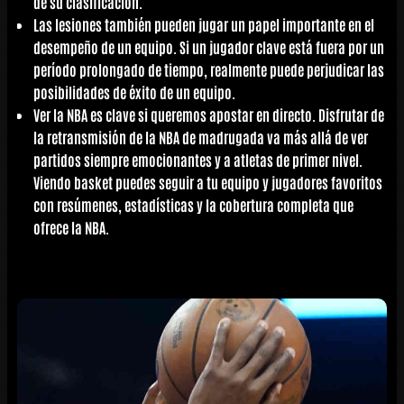
de su clasificación.
Las lesiones también pueden jugar un papel importante en el
desempeño de un equipo. Si un jugador clave está fuera por un
período prolongado de tiempo, realmente puede perjudicar las
posibilidades de éxito de un equipo.
Ver la NBA es clave si queremos apostar en directo. Disfrutar de
la retransmisión de la NBA de madrugada va más allá de ver
partidos siempre emocionantes y a atletas de primer nivel.
Viendo basket puedes seguir a tu equipo y jugadores favoritos
con resúmenes, estadísticas y la cobertura completa que
ofrece la NBA.