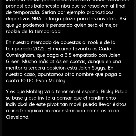
pronosticos baloncesto nba que se resuelven al final
de temporada. Serían por ejemplo pronosticos
deportivos NBA a largo plazo para los novatos,. Así
que ya podemos ir pensando quién será el mejor
rookie de la temporada.
En nuestro mercado de apuestas al rookie de la
temporada 2022. El máximo favorito es Cade
Cunningham, que paga a 3.5 empatado con Jalen
Green. Mucho más atrás en cuotas, aunque en una
meritoria tercera posición está Jalen Suggs. En
nuestro caso, apuntamos otro nombre que paga a
cuota 10.00: Evan Mobley.
Y es que Mobley va a tener en el español Ricky Rubio
su base y eso invita a pensar que el rendimiento
individual de este pivot tan móvil pueda llevar éxitos
a una franquicia en reconstrucción como es la de
Cleveland.