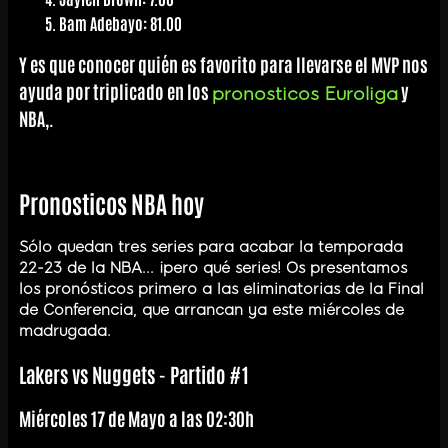
Bam Adebayo: 81.00
Y es que conocer quién es favorito para llevarse el MVP nos
ayuda por triplicado en los
y
pronosticos Euroliga
NBA,.
Pronosticos NBA hoy
Sólo quedan tres series para acabar la temporada
22-23 de la NBA... ¡pero qué series! Os presentamos
los pronósticos primero a las eliminatorias de la Final
de Conferencia, que arrancan ya este miércoles de
madrugada.
Lakers vs Nuggets - Partido #1
Miércoles 17 de Mayo a las 02:30h