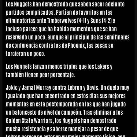
Los Nuggets han demostrado que saben sacar adelante
partidos complicados. Partían de favoritos en las
eliminatorias ante Timberwolves (4-1) y Suns (4-2) e
incluso parece que ha habido momentos que se han
reservado un poco, aunque al principio de las semifinales
de conferencia contra los de Phoenix, las cosas se
torcieron un poco.
Los Nuggets lanzan menos triples que los Lakers y
también tienen peor porcentaje.
Jokic y Jamal Murray contra Lebron y Davis. Un duelo muy
igualado que han encontrado en estos días sus mejores
momentos en esta postemporada en los que han jugado
un baloncesto de nivel de campeón. Tras eliminar a los
Golden State Warriors, los Nuggets han demostrado
mucha resistencia y saberse manejar a pesar de que
LeBron parece no estar en su mejor momento físico, con