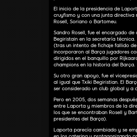
El inicio de la presidencia de Lapo
cruyfismo y con una junta directiva
Rosell, Soriano o Bartomeu.
Sandro Rosell, fue el encargado de 
Begiristain en la secretaría técnica.
(tras un intento de fichaje fallido 
incorporaron al Barça jugadores como
dirigidos en el banquillo por Rijkaa
champions en la historia del Barça.
Su otro gran apoyo, fue el vicepres
al igual que Txiki Begiristian. El B
ser considerado un club global y a 
Pero en 2005, dos semanas después 
entre Laporta y miembros de la dire
los que se encontraban Rosell y Bart
presidentes del Barça).
Laporta parecía cambiado y se empe
en los catering y protagonizando ca