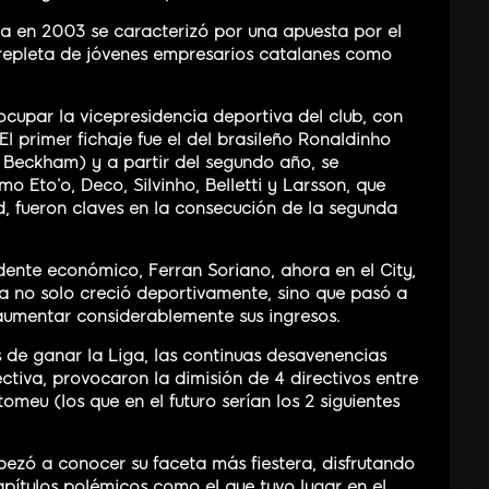
rta en 2003 se caracterizó por una apuesta por el
 repleta de jóvenes empresarios catalanes como
ocupar la vicepresidencia deportiva del club, con
 El primer fichaje fue el del brasileño Ronaldinho
de Beckham) y a partir del segundo año, se
 Eto’o, Deco, Silvinho, Belletti y Larsson, que
rd, fueron claves en la consecución de la segunda
idente económico, Ferran Soriano, ahora en el City,
arça no solo creció deportivamente, sino que pasó a
aumentar considerablemente sus ingresos.
de ganar la Liga, las continuas desavenencias
ctiva, provocaron la dimisión de 4 directivos entre
omeu (los que en el futuro serían los 2 siguientes
zó a conocer su faceta más fiestera, disfrutando
pítulos polémicos como el que tuvo lugar en el