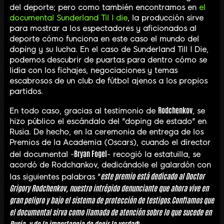
del deporte; pero como también encontramos en
el
documental Sunderland Til I die
, la producción sirve
para mostrar a los espectadores y aficionados al
deporte cómo funciona en este caso el mundo del
doping y su lucha. En el caso de Sunderland Till I Die,
podemos descubrir de puartas para dentro cómo se
lidia con los fichajes, negociaciones y temas
escabrosos de un club de fútbol ajenos a los propios
partidos.
Rodchenkov
En todo caso, gracias al testimonio de
, se
hizo público el escándalo del "doping de estado" en
Rusia. De hecho, en la ceremonia de entrega de los
Premios de la Academia (Oscars), cuando el director
Bryan Fogel
del documental -
- recogió la estatuilla, se
acordó de Rodchankov, dedicándole el galardón con
este premio está dedicado al Doctor
las siguientes palabras "
Grigory Rodchenkov
, nuestro intrépido denunciante que ahora vive en
gran peligro y bajo el sistema de protección de testigos.Confiamos que
el documental sirva como llamada de atención sobre lo que sucede en
Rusia, y de la importancia de decir la verdad