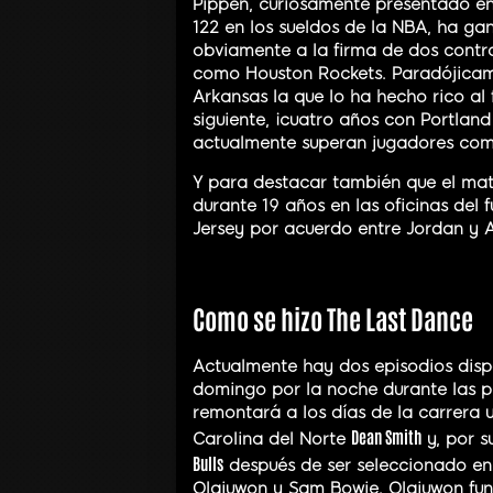
Pippen, curiosamente presentado en
122 en los sueldos de la NBA, ha g
obviamente a la firma de dos contra
como Houston Rockets. Paradójicame
Arkansas la que lo ha hecho rico al
siguiente, ¡cuatro años con Portland
actualmente superan jugadores co
Y para destacar también que el mate
durante 19 años en las oficinas del
Jersey por acuerdo entre Jordan y 
Como se hizo The Last Dance
Actualmente hay dos episodios disp
domingo por la noche durante las p
remontará a los días de la carrera 
Dean Smith
Carolina del Norte
y, por s
Bulls
después de ser seleccionado en 
Olajuwon y Sam Bowie. Olajuwon func