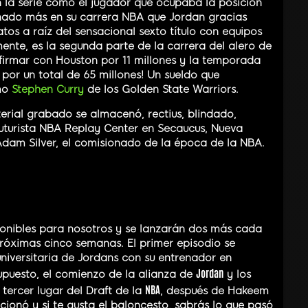
 la serie como el jugador que ocupaba la posición
anado más en su carrera NBA que Jordan gracias
tos a raíz del sensacional sexto título con equipos
nte, es la segunda parte de la carrera del alero de
 firmar con Houston por 11 millones y la temporada
 por un total de 65 millones! Un sueldo que
mo
Stephen Curry
de los Golden State Warriors.
rial grabado se almacenó, rectius, blindado,
 futurista NBA Replay Center en Secaucus, Nueva
Adam Silver, el comisionado de la época de la NBA.
onibles para nosotros y se lanzarán dos más cada
róximas cinco semanas. El primer episodio se
universitaria de Jordans con su entrenador en
Jordan
upuesto, el comienzo de la alianza de
y los
NBA
tercer lugar del Draft de la
, después de Hakeem
ionó y si te gusta el baloncesto, sabrás lo que pasó