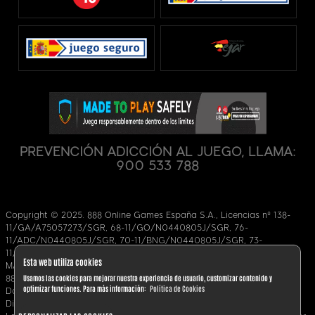
PREVENCIÓN ADICCIÓN AL JUEGO, LLAMA:
900 533 788
Copyright © 2025. 888 Online Games España S.A., Licencias nº 138-
11/GA/A75057273/SGR, 68-11/GO/N0440805J/SGR, 76-
11/ADC/N0440805J/SGR, 70-11/BNG/N0440805J/SGR, 73-
11/BLJ/N0440805J/SGR, 71-11/POQ/N0440805J7SGR,
Esta web utiliza cookies
MAZ/2014/008, una filial de evoke Plc.
Usamos las cookies para mejorar nuestra experiencia de usuario, customizar contenido y
888 Online Games España S.A. es una sociedad inscrita en Ceuta;
optimizar funciones. Para más información:
Política de Cookies
Domicilio social: Calle Millán Astray nº1, 51001, Ceuta, España.
Dirección de contacto: Cuatrecasas, Calle Almagro 9, 28010, Madrid.