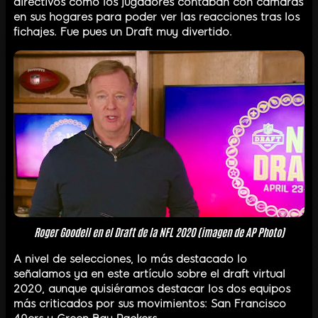
directivos como los jugadores contaban con cámaras
en sus hogares para poder ver las reacciones tras los
fichajes. Fue pues un Draft muy divertido.
Roger Goodell en el Draft de la NFL 2020 (imagen de AP Photo)
A nivel de selecciones, lo más destacado lo
señalamos ya en este artículo sobre el draft virtual
2020, aunque quisiéramos destacar los dos equipos
más criticados por sus movimientos: San Francisco