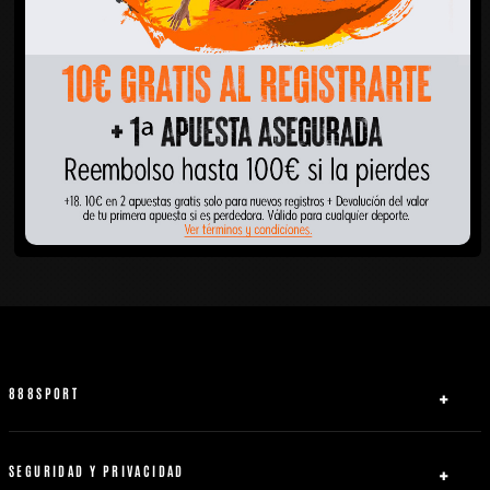
888SPORT
Quiénes somos
Ayuda
SEGURIDAD Y PRIVACIDAD