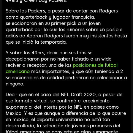
49ers y Green Bay Packers.
Sobre los Packers, a pesar de contar con Rodgers
como quarterback y jugador franquicia,
seleccionaron en su primer pick a un joven
quarterback por lo que los rumores sobre un posible
adiós de Aaaron Rodgers fueron muy insistentes hasta
que se inició la temporada.
Y sobre los 49ers, decir que sus fans se
decepcionaron por no haber fichado a un wide
reciver o receptor, una de las
posiciones de futbol
americano
más importantes, y que aún teniendo a 2
seleccionables de calidad perfirieron no seleccionar a
ninguno.
Decir que en el caso del NFL Draft 2020, a pesar de
ese formato virtual, se confirmó el crecimiento
exponencial del interés por la NFL en países como
Mexico. Y es que aunque a diferencia de lo que ocurre
en mexico, el deporte universitario no está tan
desarrollado, la selección de jóvenes promesas del
fútbol americano se convierte en algo sumamente