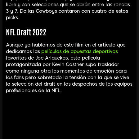
libre y son selecciones que se darán entre las rondas
3 y 7. Dallas Cowboys contaron con cuatro de estos
picks.
NFL Draft 2022
Aunque ya hablamos de este film en el artículo que
dedicamos las
películas de apuestas deportivas
favoritas de Joe Arlauckas, esta película
protagonizada por Kevin Costner supo trasladar
como ninguna otra los momentos de emoción para
los fans pero sobretodo la tensión con la que se vive
la selección del draft en los despachos de los equipos
profesionales de la NFL.