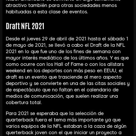
atractivo también para otras sociedades menos
habituadas a esta clase de eventos.
Draft NFL 2021
Desde el jueves 29 de abril de 2021 hasta el sábado 1
de mayo de 2021, se llevó a cabo el Draft de la NFL
2021 en lo que fue uno de los fines de semana con
mayor interés mediático de los últimos años. Y es que
como ocurre con los Hall of Fame o con los allstars
weekend en los deportes con más peso en EEUU, el
draft es un evento que trasciende al mero aspecto
deportivo y se convierte en una de las citas sociales y
de espectáculo que no faltan en el calendario de
medios de comunicación, que suelen realizar una
cobertura total.
Para 2021 se esperaba que la selección de
quarterback fuera el tema más importante ya que
varios equipos de la NFL estaban a la caza de algún
querterback joven con el que iniciar un proyecto a