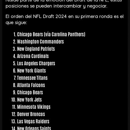
reside parte de la emoción del Draft de la NFL, estas
posiciones se pueden intercambiar y negociar.
El orden del NFL Draft 2024 en su primera ronda es el
que sigue:
Chicago Bears (vía Carolina Panthers)
Washington Commanders
New England Patriots
Arizona Cardinals
Los Angeles Chargers
New York Giants
Tennessee Titans
Atlanta Falcons
Chicago Bears
New York Jets
Minnesota Vikings
Denver Broncos
Las Vegas Raiders
New Orleans Saints