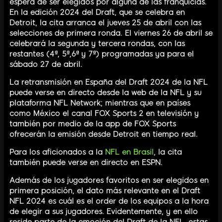
espera de ser elegidos por alguna de las franquicias.
En la edición 2024 del Draft, que se celebra en
Detroit, la cita arranca el jueves 25 de abril con las
selecciones de primera ronda. El viernes 26 de abril se
celebrará la segunda y tercera rondas, con las
restantes (4ª, 5ª,6ª y 7ª) programadas ya para el
sábado 27 de abril.
La retransmisión en España del Draft 2024 de la NFL
puede verse en directo desde la web de la NFL y su
plataforma NFL Network; mientras que en países
como México el canal FOX Sports 2 en televisión y
también por medio de la app de FOX Sports
ofrecerán la emisión desde Detroit en tiempo real.
Para los aficionados a la
NFL en Brasil
, la cita
también puede verse en directo en ESPN.
Además de los jugadores favoritos en ser elegidos en
primera posición, el dato más relevante en el Draft
NFL 2024 es cuál es el order de los equipos a la hora
de elegir a sus jugadores. Evidentemente, y en ello