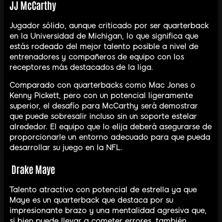
JJ McCarthy
Jugador sólido, aunque criticado por ser quarterback
en la Universidad de Michigan, lo que significa que
estás rodeado del mejor talento posible a nivel de
entrenadores y compañeros de equipo con los
receptores más destacados de la liga.
Comparado con quarterbacks como Mac Jones o
Kenny Pickett, pero con un potencial ligeramente
superior, el desafío para McCarthy será demostrar
que puede sobresalir incluso sin un soporte estelar
alrededor. El equipo que lo elija deberá asegurarse de
proporcionarle un entorno adecuado para que pueda
desarrollar su juego en la NFL.
Drake Maye
Talento atractivo con potencial de estrella ya que
Maye es un quarterback que destaca por su
impresionante brazo y una mentalidad agresiva que,
si bien puede llevar a cometer errores, también