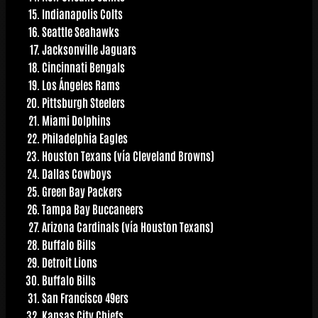
Indianapolis Colts
Seattle Seahawks
Jacksonville Jaguars
Cincinnati Bengals
Los Ángeles Rams
Pittsburgh Steelers
Miami Dolphins
Philadelphia Eagles
Houston Texans (vía Cleveland Browns)
Dallas Cowboys
Green Bay Packers
Tampa Bay Buccaneers
Arizona Cardinals (vía Houston Texans)
Buffalo Bills
Detroit Lions
Buffalo Bills
San Francisco 49ers
Kansas City Chiefs