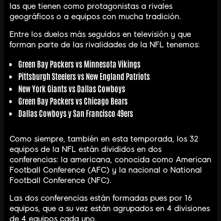
las que tienen como protagonistas a rivales
geográficos o a equipos con mucha tradición.
Entre los duelos más seguidos en televisión y que
forman parte de las rivalidades de la NFL tenemos:
Green Bay Packers vs Minnesota Vikings
Pittsburgh Steelers vs New England Patriots
New York Giants vs Dallas Cowboys
Green Bay Packers vs Chicago Bears
Dallas Cowboys y San Francisco 49ers
Como siempre, también en esta temporada, los 32
equipos de la NFL están divididos en dos
conferencias: la americana, conocida como American
Football Conference (AFC) y la nacional o National
Football Conference (NFC).
Las dos conferencias están formadas pues por 16
equipos, que a su vez están agrupados en 4 divisiones
de 4 equipos cada uno.