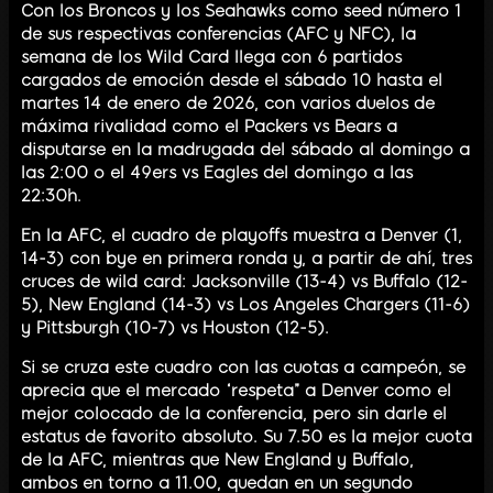
Con los Broncos y los Seahawks como seed número 1
de sus respectivas conferencias (AFC y NFC), la
semana de los Wild Card llega con 6 partidos
cargados de emoción desde el sábado 10 hasta el
martes 14 de enero de 2026, con varios duelos de
máxima rivalidad como el Packers vs Bears a
disputarse en la madrugada del sábado al domingo a
las 2:00 o el 49ers vs Eagles del domingo a las
22:30h.
En la AFC, el cuadro de playoffs muestra a Denver (1,
14-3) con bye en primera ronda y, a partir de ahí, tres
cruces de wild card: Jacksonville (13-4) vs Buffalo (12-
5), New England (14-3) vs Los Angeles Chargers (11-6)
y Pittsburgh (10-7) vs Houston (12-5).
Si se cruza este cuadro con las cuotas a campeón, se
aprecia que el mercado “respeta” a Denver como el
mejor colocado de la conferencia, pero sin darle el
estatus de favorito absoluto. Su 7.50 es la mejor cuota
de la AFC, mientras que New England y Buffalo,
ambos en torno a 11.00, quedan en un segundo