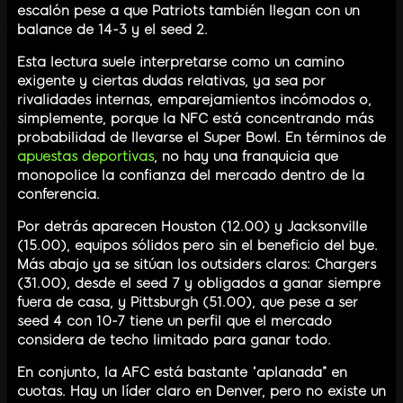
escalón pese a que Patriots también llegan con un
balance de 14-3 y el seed 2.
Esta lectura suele interpretarse como un camino
exigente y ciertas dudas relativas, ya sea por
rivalidades internas, emparejamientos incómodos o,
simplemente, porque la NFC está concentrando más
probabilidad de llevarse el Super Bowl. En términos de
apuestas deportivas
, no hay una franquicia que
monopolice la confianza del mercado dentro de la
conferencia.
Por detrás aparecen Houston (12.00) y Jacksonville
(15.00), equipos sólidos pero sin el beneficio del bye.
Más abajo ya se sitúan los outsiders claros: Chargers
(31.00), desde el seed 7 y obligados a ganar siempre
fuera de casa, y Pittsburgh (51.00), que pese a ser
seed 4 con 10-7 tiene un perfil que el mercado
considera de techo limitado para ganar todo.
En conjunto, la AFC está bastante “aplanada” en
cuotas. Hay un líder claro en Denver, pero no existe un