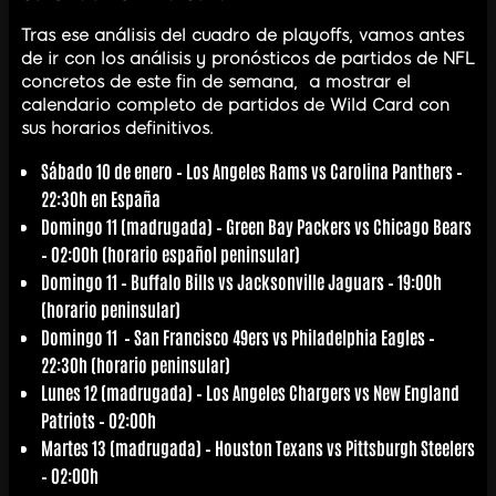
Tras ese análisis del cuadro de playoffs, vamos antes
de ir con los análisis y pronósticos de partidos de NFL
concretos de este fin de semana, a mostrar el
calendario completo de partidos de Wild Card con
sus horarios definitivos.
Sábado 10 de enero –
Los Angeles Rams vs Carolina Panthers
–
22:30h en España
Domingo 11 (madrugada) –
Green Bay Packers vs Chicago Bears
– 02:00h (horario español peninsular)
Domingo 11 –
Buffalo Bills vs Jacksonville Jaguars
– 19:00h
(horario peninsular)
Domingo 11 –
San Francisco 49ers vs Philadelphia Eagles
–
22:30h (horario peninsular)
Lunes 12 (madrugada) –
Los Angeles Chargers vs New England
Patriots
– 02:00h
Martes 13 (madrugada) –
Houston Texans vs Pittsburgh Steelers
– 02:00h