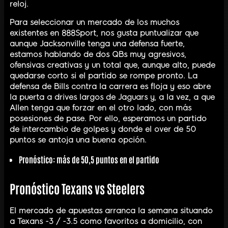
reloj.
Para seleccionar un mercado de los muchos
existentes en 888Sport, nos gusta puntualizar que
aunque Jacksonville tenga una defensa fuerte,
estamos hablando de dos QBs muy agresivos,
ofensivas creativas y un total que, aunque alto, puede
quedarse corto si el partido se rompe pronto. La
defensa de Bills contra la carrera es floja y eso abre
la puerta a drives largos de Jaguars y, a la vez, a que
Allen tenga que forzar en el otro lado, con más
posesiones de pase. Por ello, esperamos un partido
de intercambio de golpes y donde el over de 50
puntos se antoja una buena opción.
Pronóstico: más de 50,5 puntos en el partido
Pronóstico Texans vs Steelers
El mercado de apuestas arranca la semana situando
a Texans -3 / -3.5 como favoritos a domicilio, con