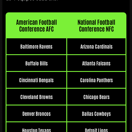
American Football
National Football
Conference AFC
Conference NFC
Baltimore Ravens
Arizona Cardinals
Buffalo Bills
Atlanta Falcons
Cincinnati Bengals
Carolina Panthers
Cleveland Browns
Chicago Bears
Denver Broncos
Dallas Cowboys
Houston Texans
Detroit Lions