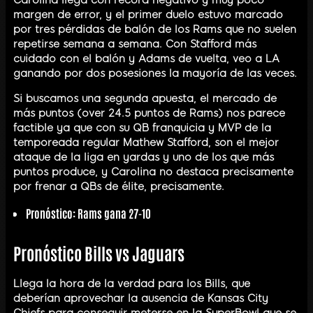
margen de error, y el primer duelo estuvo marcado
por tres pérdidas de balón de los Rams que no suelen
repetirse semana a semana. Con Stafford más
cuidado con el balón y Adams de vuelta, veo a LA
ganando por dos posesiones la mayoría de las veces.
Si buscamos una segunda apuesta, el mercado de
más puntos (over 24.5 puntos de Rams) nos parece
factible ya que con su QB franquicia y MVP de la
temporeada regular Mathew Stafford, son el mejor
ataque de la liga en yardas y uno de los que más
puntos produce, y Carolina no destaca precisamente
por frenar a QBs de élite, precisamente.
Pronóstico: Rams gana 27-10
Pronóstico Bills vs Jaguars
Llega la hora de la verdad para los Bills, que
deberían aprovechar la ausencia de Kansas City
Chiefs para conseguir meterse en la SuperBowl que se