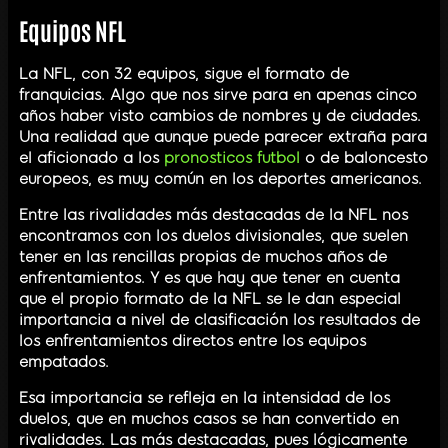
Equipos NFL
La NFL, con 32 equipos, sigue el formato de
franquicias. Algo que nos sirve para en apenas cinco
años haber visto cambios de nombres y de ciudades.
Una realidad que aunque puede parecer extraña para
el aficionado a los
pronosticos futbol
o de baloncesto
europeos, es muy común en los deportes americanos.
Entre las rivalidades más destacadas de la NFL nos
encontramos con los duelos divisionales, que suelen
tener en las rencillas propias de muchos años de
enfrentamientos. Y es que hay que tener en cuenta
que el propio formato de la NFL se le dan especial
importancia a nivel de clasificación los resultados de
los enfrentamientos directos entre los equipos
empatados.
Esa importancia se refleja en la intensidad de los
duelos, que en muchos casos se han convertido en
rivalidades. Las más destacadas, pues lógicamente