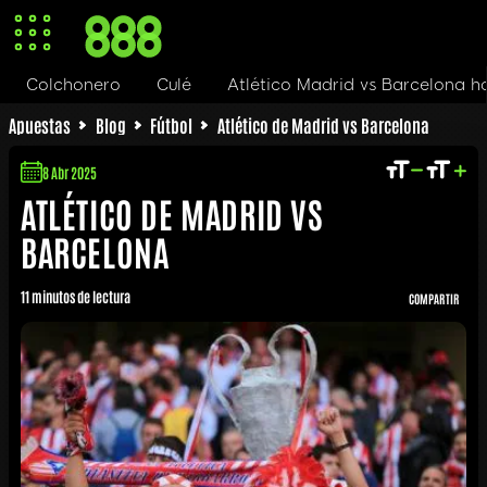
honero
Culé
Atlético Madrid vs Barcelona hoy
D
Apuestas
Blog
Fútbol
Atlético de Madrid vs Barcelona
8 Abr 2025
ATLÉTICO DE MADRID VS
BARCELONA
11 minutos de lectura
COMPARTIR