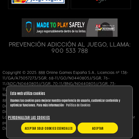
PREVENCIÓN ADICCIÓN AL JUEGO, LLAMA:
900 533 788
Copyright © 2025. 888 Online Games España S.A., Licencias nº 138-
11/GA/A75057273/SGR, 68-11/GO/N0440805J/SGR, 76-
11/ADC/N0440805J/SGR, 70-11/BNG/N0440805J/SGR, 73-
11/BLJ/N0440805J/SGR, 71-11/POQ/N0440805J7SGR,
Esta web utiliza cookies
MAZ/2014/008, una filial de evoke Plc.
Usamos las cookies para mejorar nuestra experiencia de usuario, customizar contenido y
888 Online Games España S.A. es una sociedad inscrita en Ceuta;
optimizar funciones. Para más información:
Política de Cookies
Domicilio social: Calle Millán Astray nº1, 51001, Ceuta, España.
Dirección de contacto: Cuatrecasas, Calle Almagro 9, 28010, Madrid.
PERSONALIZAR LAS COOKIES
La prestación y operación de servicios de juego remoto en España por
parte de 888 Online Games España S.A. ha sido autorizada por la
ACEPTAR SOLO COOKIES ESENCIALES
ACEPTAR
Dirección General de Ordenación del Juego.