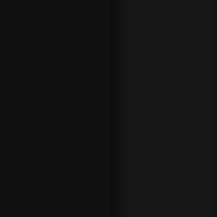
PREVENCIÓN
ADICCIÓN
AL
JUEGO,
LLAMA: