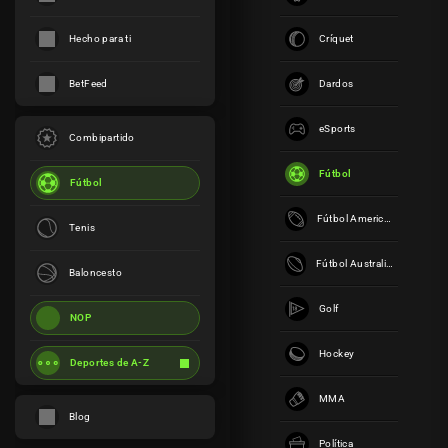
momentos.
Hecho para ti
Críquet
Dardos
BetFeed
eSports
Combipartido
Fútbol
Fútbol
Fútbol Americano
Tenis
Iniciar
Fútbol Australiano
Baloncesto
Golf
NOP
APUESTAS COPA
Hockey
Deportes de A-Z
AMÉRICA
MMA
Blog
La Copa América es la
Política