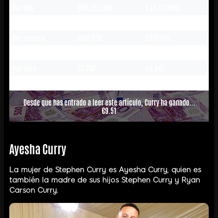
Por año
€50,000,000
£42,417,600
Por mes
€4,166,666
£3,534,799
Por semana
€961,538
£815,722
Por día
€136,986
£116,212
Por hora
€5,707
£4,841
Por minuto
€95
£80
Desde que has entrado a leer este artículo, Curry ha ganado...
€11.10
Ayesha Curry
La mujer de Stephen Curry es Ayesha Curry, quien es
también la madre de sus hijos Stephen Curry y Ryan
Carson Curry.