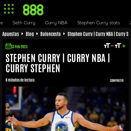
th Curry
Curry NBA
Stephen Curry stats
Zapatilla
Apuestas
Blog
Baloncesto
Stephen Curry | Curry NBA | Curry S
13 Feb 2023
STEPHEN CURRY | CURRY NBA |
CURRY STEPHEN
8 minutos de lectura
COMPARTIR