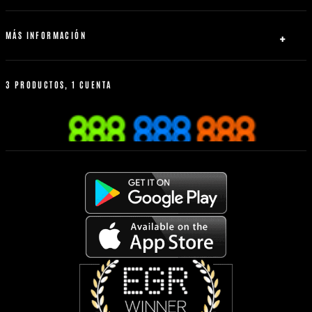
Juego autorizado
Fútbol
Tenis
MÁS INFORMACIÓN
Baloncesto
Política de bonus
Reglas de apuestas
3 PRODUCTOS, 1 CUENTA
Calculadora de apuestas
Apuesta desde tu móvil