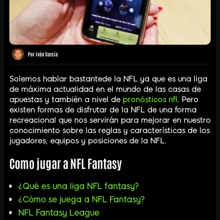
Por
Iván García
Solemos hablar bastantede la NFL ya que es una liga
de máxima actualidad en el mundo de las casas de
apuestas y también a nivel de
pronósticos nfl
. Pero
existen formas de disfrutar de la NFL de una forma
recreacional que nos servirán para mejorar en nuestro
conocimiento sobre las reglas y características de los
jugadores, equipos y posiciones de la NFL.
Como jugar a NFL Fantasy
¿Qué es una liga NFL fantasy?
¿Cómo se juega a NFL Fantasy?
NFL Fantasy League