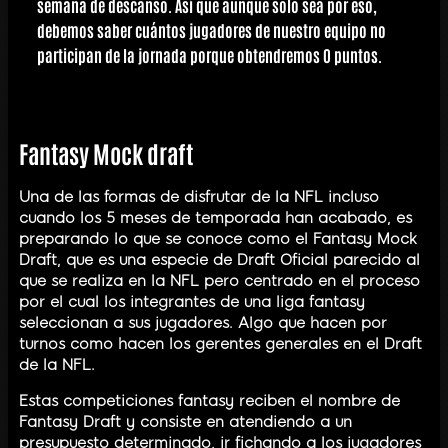
semana de descanso. Así que aunque solo sea por eso,
debemos saber cuántos jugadores de nuestro equipo no
participan de la jornada porque obtendremos 0 puntos.
Fantasy Mock draft
Una de las formas de disfrutar de la NFL incluso
cuando los 5 meses de temporada han acabado, es
preparando lo que se conoce como el Fantasy Mock
Draft, que es una especie de Draft Oficial parecido al
que se realiza en la NFL pero centrado en el proceso
por el cual los integrantes de una liga fantasy
seleccionan a sus jugadores. Algo que hacen por
turnos como hacen los gerentes generales en el Draft
de la NFL.
Estas competiciones fantasy reciben el nombre de
Fantasy Draft y consiste en atendiendo a un
presupuesto determinado, ir fichando a los jugadores