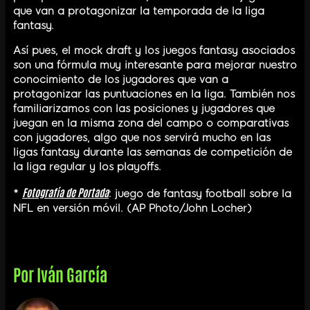
que van a protagonizar la temporada de la liga
fantasy.
Así pues, el mock draft y los juegos fantasy asociados
son una fórmula muy interesante para mejorar nuestro
conocimiento de los jugadores que van a
protagonizar las puntuaciones en la liga. También nos
familiarizamos con las posiciones y jugadores que
juegan en la misma zona del campo o comparativas
con jugadores, algo que nos servirá mucho en las
ligas fantasy durante las semanas de competición de
la liga regular y los playoffs.
Fotografía de Portada
*
: juego de fantasy football sobre la
NFL en versión móvil. (AP Photo/John Locher)
Por
Iván García