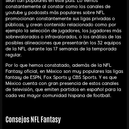
sean tan populares en este país. Lo vemos
constantemente al constar como los canales de
youtube y podcasts más populares sobre NFL
promocionan constantemente sus ligas privadas o
públicas, y crean contenido relacionado como por
ejemplo la selección de jugadores, los jugadores más
sobrevalorados o infravalorados, o los análisis de las
posibles alineaciones que presentarán los 32 equipos
de la NFL durante las 17 semanas de la temporada
regular.
Por lo que hemos constatado, además de la NFL
Fantasy oficial, en México son muy populares las ligas
fantasy de ESPN, Fox Sports y CBS Sports. Y es que
México cuenta con gran presencia de estos canales
de televisión, que emiten partidos en español para la
cada vez mayor comunidad hispana de football.
Consejos NFL Fantasy