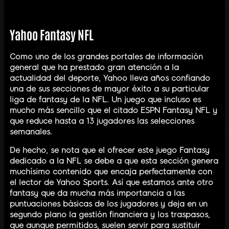
Yahoo Fantasy NFL
Como uno de los grandes portales de información
general que ha prestado gran atención a la
actualidad del deporte, Yahoo lleva años confiando
una de sus secciones de mayor éxito a su particular
liga de fantasy de la NFL. Un juego que incluso es
mucho más sencillo que el citado ESPN Fantasy NFL y
que reduce hasta a 13 jugadores las selecciones
semanales.
De hecho, se nota que el ofrecer este juego Fantasy
dedicado a la NFL se debe a que esta sección genera
muchísimo contenido que encaja perfectamente con
el lector de Yahoo Sports. Así que estamos ante otro
fantasy que da mucha más importancia a las
puntuaciones básicas de los jugadores y deja en un
segundo plano la gestión financiera y los traspasos,
que aunque permitidos, suelen servir para sustituir