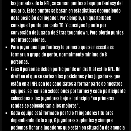
las jornadas de la NFL, se suman puntos al equipo fantasy del
usuario. Estos puntos se basan en estadísticas dependiendo
de la posición del jugador. Por ejemplo, un quarterback
consigue 1 punto por cada TD. Y consigue 1 punto por
conversión de jugada de 2 tras touchdown. Pero pierde puntos
por intercepciones.
Para jugar una liga fantasy lo primero que se necesita es
formar un grupo de gente, normalmente mínimo de 8
personas.
Esas 8 personas deben participar de un draft al estilo NFL. Un
draft en el que se sortean las posiciones y los jugadores que
están en al NFL son los candidatos a formar parte de nuestros
equipos, se realizan selecciones por turnos y cada participante
selecciona a los jugadores bajo el principio "en primeras
rondas se seleccionan a los mejores".
Cada equipo está formado por 10 o 11 jugadores titulares
dependiendo de la app, 6 jugadores suplentes y siempre
podemos fichar a jugadores que están en situación de agencia