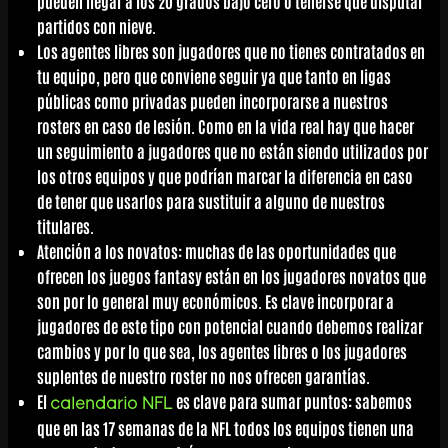
pueden llegar a los 20 grados bajo cero o tenerse que disputar
partidos con nieve.
Los agentes libres son jugadores que no tienes contratados en
tu equipo, pero que conviene seguir ya que tanto en ligas
públicas como privadas pueden incorporarse a nuestros
rosters en caso de lesión. Como en la vida real hay que hacer
un seguimiento a jugadores que no están siendo utilizados por
los otros equipos y que podrían marcar la diferencia en caso
de tener que usarlos para sustituir a alguno de nuestros
titulares.
Atención a los novatos: muchas de las oportunidades que
ofrecen los juegos fantasy están en los jugadores novatos que
son por lo general muy económicos. Es clave incorporar a
jugadores de este tipo con potencial cuando debemos realizar
cambios y por lo que sea, los agentes libres o los jugadores
suplentes de nuestro roster no nos ofrecen garantías.
El
es clave para sumar puntos: sabemos
calendario NFL
que en las 17 semanas de la NFL todos los equipos tienen una