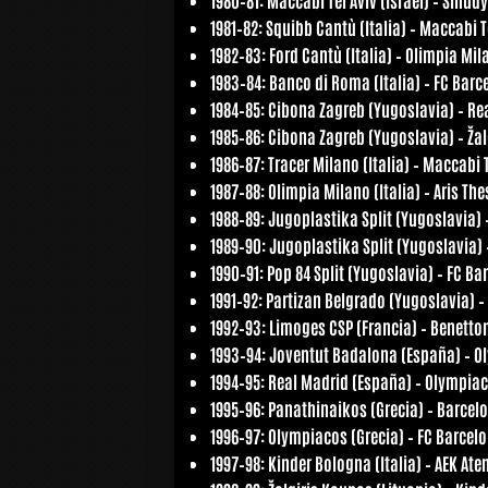
1981–82:
Squibb Cantù (Italia) – Maccabi Te
1982–83:
Ford Cantù (Italia) – Olimpia Mila
1983–84:
Banco di Roma (Italia) – FC Barc
1984–85:
Cibona Zagreb (Yugoslavia) – Re
1985–86:
Cibona Zagreb (Yugoslavia) – Žal
1986–87:
Tracer Milano (Italia) – Maccabi T
1987–88:
Olimpia Milano (Italia) – Aris The
1988–89:
Jugoplastika Split (Yugoslavia) –
1989–90:
Jugoplastika Split (Yugoslavia) 
1990–91:
Pop 84 Split (Yugoslavia) – FC Ba
1991–92:
Partizan Belgrado (Yugoslavia) 
1992–93:
Limoges CSP (Francia) – Benetton 
1993–94:
Joventut Badalona (España) – Ol
1994–95:
Real Madrid (España) – Olympiac
1995–96:
Panathinaikos (Grecia) – Barcel
1996–97:
Olympiacos (Grecia) – FC Barcel
1997–98:
Kinder Bologna (Italia) – AEK Ate