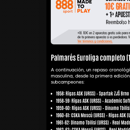
Palmarés Euroliga completo (
A continuación, un repaso cronológ
masculina, desde la primera edición
subcampeones:
1958:
Rīgas ASK (URSS) – Spartak ZJŠ Brno
1958–59:
Rīgas ASK (URSS) – Academic Sofi
1959–60:
Rīgas ASK (URSS) – Dinamo Tbilis
1960–61:
CSKA Moscú (URSS) – Rīgas ASK (
1961–62:
Dinamo Tbilisi (URSS) – Real Mad
1962–63:
CSKA Moscú (URSS) – Real Madri