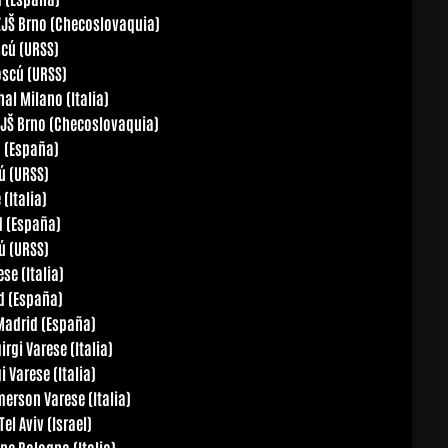
ZJŠ Brno (Checoslovaquia)
cú (URSS)
oscú (URSS)
l Milano (Italia)
ZJŠ Brno (Checoslovaquia)
 (España)
ú (URSS)
(Italia)
d (España)
ú (URSS)
se (Italia)
id (España)
 Madrid (España)
irgi Varese (Italia)
 Varese (Italia)
erson Varese (Italia)
l Aviv (Israel)
yne Bologna (Italia)