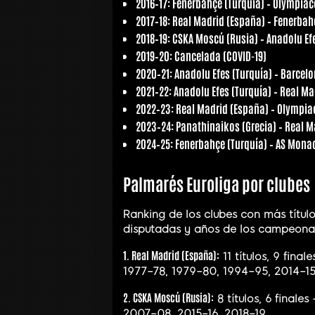
2016–17:
Fenerbahçe (Turquía) – Olympiaco
2017–18:
Real Madrid (España) – Fenerbah
2018–19:
CSKA Moscú (Rusia) – Anadolu Efe
2019–20:
Cancelada (COVID-19)
2020–21:
Anadolu Efes (Turquía) – Barcel
2021–22:
Anadolu Efes (Turquía) – Real Ma
2022–23:
Real Madrid (España) – Olympiac
2023–24:
Panathinaikos (Grecia) – Real M
2024–25:
Fenerbahçe (Turquía) – AS Monac
Palmarés Euroliga por clubes
Ranking de los clubes con más títulos
disputadas y años de los campeona
1. Real Madrid (España):
11 títulos, 9 fina
1977–78, 1979–80, 1994–95, 2014–15
2. CSKA Moscú (Rusia):
8 títulos, 6 finale
2007–08, 2015–16, 2018–19