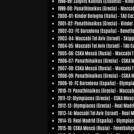
1998–99:
Žalgiris Kaunas (Lituania) – Kind
1999–00:
Panathinaikos (Grecia) – Maccabi 
2000–01:
Kinder Bologna (Italia) – TAU C
2001–02:
Panathinaikos (Grecia) – Kinder 
2002–03:
FC Barcelona (España) – Benetton
2003–04:
Maccabi Tel Aviv (Israel) – Skipp
2004–05:
Maccabi Tel Aviv (Israel) – TAU 
2005–06:
CSKA Moscú (Rusia) – Maccabi Tel
2006–07:
Panathinaikos (Grecia) – CSKA 
2007–08:
CSKA Moscú (Rusia) – Maccabi Tel
2008–09:
Panathinaikos (Grecia) – CSKA 
2009–10:
FC Barcelona (España) – Olympia
2010–11:
Panathinaikos (Grecia) – Maccabi 
2011–12:
Olympiacos (Grecia) – CSKA Mosc
2012–13:
Olympiacos (Grecia) – Real Madr
2013–14:
Maccabi Tel Aviv (Israel) – Real 
2014–15:
Real Madrid (España) – Olympiac
2015–16:
CSKA Moscú (Rusia) – Fenerbahçe