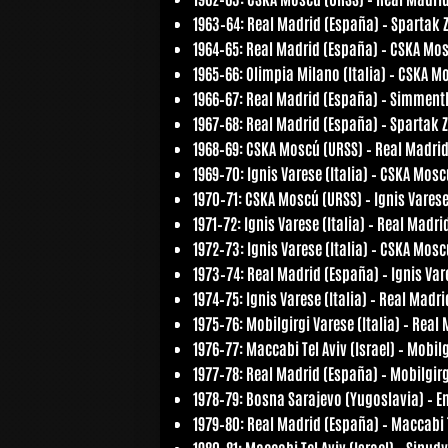
1963–64:
Real Madrid (España) – Spartak 
1964–65:
Real Madrid (España) – CSKA Mos
1965–66:
Olimpia Milano (Italia) – CSKA M
1966–67:
Real Madrid (España) – Simmentha
1967–68:
Real Madrid (España) – Spartak 
1968–69:
CSKA Moscú (URSS) – Real Madrid
1969–70:
Ignis Varese (Italia) – CSKA Mosc
1970–71:
CSKA Moscú (URSS) – Ignis Varese 
1971–72:
Ignis Varese (Italia) – Real Madri
1972–73:
Ignis Varese (Italia) – CSKA Mosc
1973–74:
Real Madrid (España) – Ignis Vare
1974–75:
Ignis Varese (Italia) – Real Madr
1975–76:
Mobilgirgi Varese (Italia) – Real
1976–77:
Maccabi Tel Aviv (Israel) – Mobilg
1977–78:
Real Madrid (España) – Mobilgirgi
1978–79:
Bosna Sarajevo (Yugoslavia) – Em
1979–80:
Real Madrid (España) – Maccabi Te
1980–81:
Maccabi Tel Aviv (Israel) – Sinud