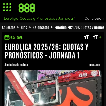
Euroliga Cuotas y Pronósticos Jornada 1
Conclusión
Apuestas
Blog
Baloncesto
Euroliga 2025/26: Cuotas y pronóst
25 Set 2025
EUROLIGA 2025/26: CUOTAS Y
PRONÓSTICOS - JORNADA 1
3 minutos de lectura
COMPARTIR