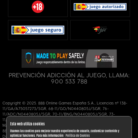
PREVENCIÓN ADICCIÓN AL JUEGO, LLAMA:
900 533 788
Copyright © 2025. 888 Online Games España S.A., Licencias nº 138-
11/GA/A75057273/SGR, 68-11/GO/N0440805J/SGR, 76-
11/ADC/N0440805J/SGR, 70-11/BNG/N0440805J/SGR, 73-
11/BLJ/N0440805J/SGR, 71-11/POQ/N0440805J7SGR,
Esta web utiliza cookies
MAZ/2014/008, una filial de evoke Plc.
Usamos las cookies para mejorar nuestra experiencia de usuario, customizar contenido y
888 Online Games España S.A. es una sociedad inscrita en Ceuta;
optimizar funciones. Para más información:
Política de Cookies
Domicilio social: Calle Millán Astray nº1, 51001, Ceuta, España.