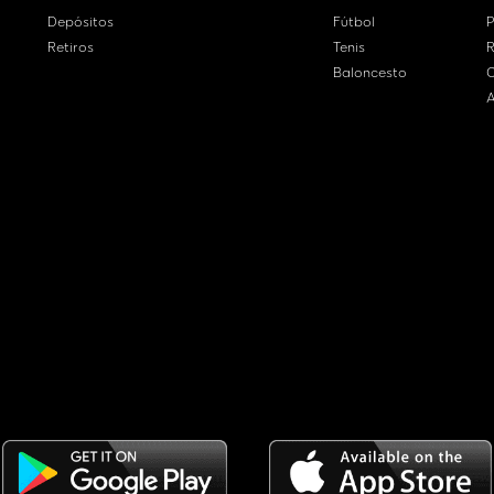
Depósitos
Fútbol
P
Retiros
Tenis
R
Baloncesto
C
A