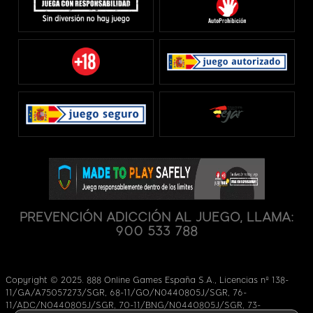
PREVENCIÓN ADICCIÓN AL JUEGO, LLAMA:
900 533 788
Copyright © 2025. 888 Online Games España S.A., Licencias nº 138-
11/GA/A75057273/SGR, 68-11/GO/N0440805J/SGR, 76-
11/ADC/N0440805J/SGR, 70-11/BNG/N0440805J/SGR, 73-