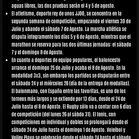
aguas libres, las dos pruebas serán el 4 y 5 de agosto.
El
atletismo
, deporte rey de unos JJOO, se concentra en la
segunda semana de competición, empezando el viernes 30 de
Julio y abando el sábado 7 de Agosto. La marcha atlética se
disputa íntegramente los días 5 y 6 de Agosto, mientras que el
marathon se reserva para las dos últimas jornadas: el sábado
7 y el domingo 8 de Agosto.
En cuanto a deportes de equipo populares, el
baloncesto
arranca el domingo 25 de Julio y acaba el 8 de Agosto. En la
modalidad 3x3, sin embargo los partidos se disputarán entre
el sábado 24 y el miércoles 28 (día de la entrega de medallas).
El
balonmano
, con España entre las favoritas, es uno de los
torneos más largos y se extiende por 13 días, desde el 24 de
Julio hasta el 8 de Agosto. El
Rugby
sólo va a contar con 6 días
de competición (del lunes 26 al sábdo 31). El
tenis
, con
competiciones en individual y dobles se prolongará desde el
sábado 24 de Julio hasta el domingo 1 de Agosto.
Voleibol
y
Volley Playa
se celebrarán desde el sábado 24 hasta el sábado