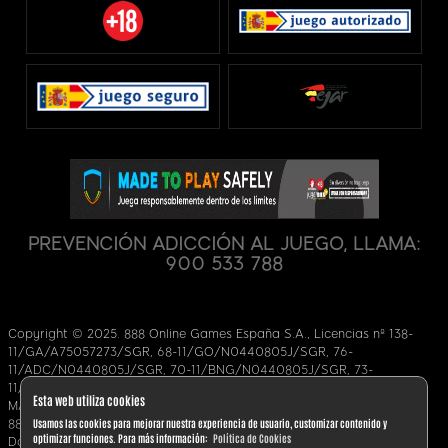
PREVENCIÓN ADICCIÓN AL JUEGO, LLAMA:
900 533 788
Copyright © 2025. 888 Online Games España S.A., Licencias nº 138-
11/GA/A75057273/SGR, 68-11/GO/N0440805J/SGR, 76-
11/ADC/N0440805J/SGR, 70-11/BNG/N0440805J/SGR, 73-
11/BLJ/N0440805J/SGR, 71-11/POQ/N0440805J7SGR,
Esta web utiliza cookies
MAZ/2014/008, una filial de evoke Plc.
Usamos las cookies para mejorar nuestra experiencia de usuario, customizar contenido y
888 Online Games España S.A. es una sociedad inscrita en Ceuta;
optimizar funciones. Para más información:
Política de Cookies
Domicilio social: Calle Millán Astray nº1, 51001, Ceuta, España.