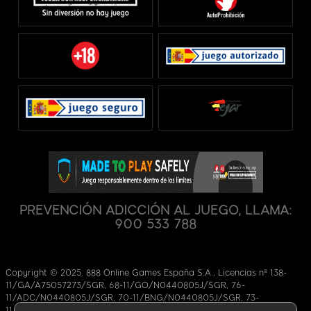
PREVENCIÓN ADICCIÓN AL JUEGO, LLAMA:
900 533 788
Copyright © 2025. 888 Online Games España S.A., Licencias nº 138-
11/GA/A75057273/SGR, 68-11/GO/N0440805J/SGR, 76-
11/ADC/N0440805J/SGR, 70-11/BNG/N0440805J/SGR, 73-
11/BLJ/N0440805J/SGR, 71-11/POQ/N0440805J7SGR,