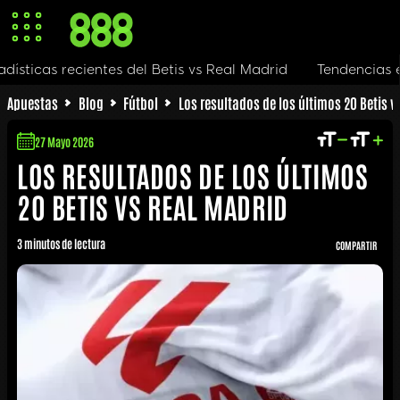
s vs Real Madrid
Tendencias en los enfrentamientos reci
Apuestas
Blog
Fútbol
Los resultados de los últimos 20 Betis v
27 Mayo 2026
LOS RESULTADOS DE LOS ÚLTIMOS
20 BETIS VS REAL MADRID
3 minutos de lectura
COMPARTIR