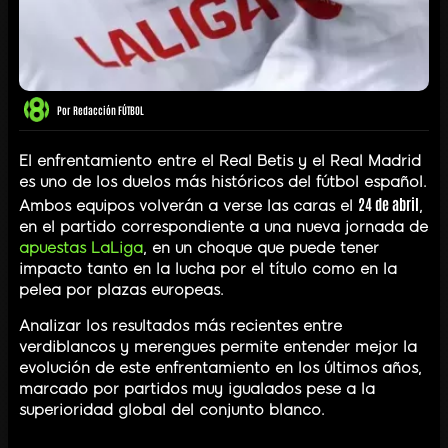
Por
Redacción FÚTBOL
El enfrentamiento entre el Real Betis y el Real Madrid
es uno de los duelos más históricos del fútbol español.
24 de abril
Ambos equipos volverán a verse las caras el
,
en el partido correspondiente a una nueva jornada de
apuestas LaLiga
, en un choque que puede tener
impacto tanto en la lucha por el título como en la
pelea por plazas europeas.
Analizar los resultados más recientes entre
verdiblancos y merengues permite entender mejor la
evolución de este enfrentamiento en los últimos años,
marcado por partidos muy igualados pese a la
superioridad global del conjunto blanco.