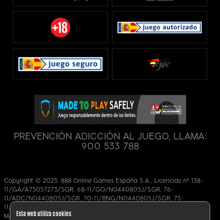
PREVENCIÓN ADICCIÓN AL JUEGO, LLAMA:
900 533 788
Copyright © 2025. 888 Online Games España S.A., Licencias nº 138-
11/GA/A75057273/SGR, 68-11/GO/N0440805J/SGR, 76-
11/ADC/N0440805J/SGR, 70-11/BNG/N0440805J/SGR, 73-
11/BLJ/N0440805J/SGR, 71-11/POQ/N0440805J7SGR,
Esta web utiliza cookies
MAZ/2014/008, una filial de evoke Plc.