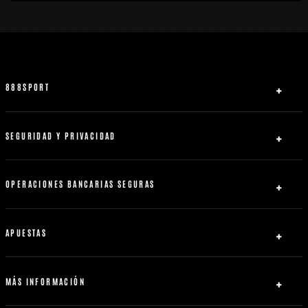
888SPORT
Quiénes somos
Ayuda
SEGURIDAD Y PRIVACIDAD
Licencias
Política de privacidad
Afiliados
Acuerdo con el usuario
OPERACIONES BANCARIAS SEGURAS
Contacto
Juego más seguro
Mapa del sitio
Depósitos
Juego limpio
Retiros
APUESTAS
Política de desconexiones
Juego autorizado
Fútbol
Tenis
MÁS INFORMACIÓN
Baloncesto
Política de bonus