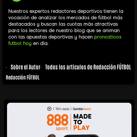
Nuestros expertos redactores deportivos tienen la
vocación de analizar los mercados de fútbol más
destacados y buscan las cuotas más atractivas
para los lectores de nuestro blog que se animan
con las apuestas deportivas y hacen
pronosticos
futbol hoy
en día.
Sobre el Autor
Todos los articulos de Redacción FÚTBOL
Redacción FÚTBOL