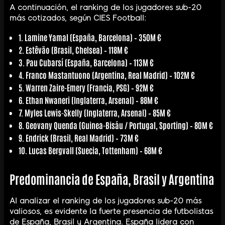
A continuación, el ranking de los jugadores sub-20
más cotizados, según CIES Football:
1.
Lamine Yamal
(España, Barcelona) – 350M €
2.
Estêvão
(Brasil, Chelsea) – 118M €
3.
Pau Cubarsí
(España, Barcelona) – 113M €
4.
Franco Mastantuono
(Argentina, Real Madrid) – 102M €
5.
Warren Zaire-Emery
(Francia, PSG) – 92M €
6.
Ethan Nwaneri
(Inglaterra, Arsenal) – 88M €
7.
Myles Lewis-Skelly
(Inglaterra, Arsenal) – 85M €
8.
Geovany Quenda
(Guinea-Bisáu / Portugal, Sporting) – 80M €
9.
Endrick
(Brasil, Real Madrid) – 73M €
10.
Lucas Bergvall
(Suecia, Tottenham) – 68M €
Predominancia de España, Brasil y Argentina
Al analizar el ranking de los jugadores sub-20 más
valiosos, es evidente la fuerte presencia de futbolistas
de España, Brasil y Argentina. España lidera con