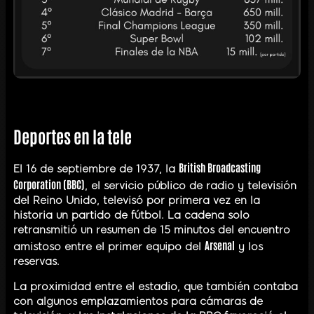
Deportes en la tele
British Broadcasting
El 16 de septiembre de 1937, la
Corporation (BBC)
, el servicio público de radio y televisión
del Reino Unido, televisó por primera vez en la
historia un partido de fútbol. La cadena solo
retransmitió un resumen de 15 minutos del encuentro
Arsenal
amistoso entre el primer equipo del
y los
reservas.
La proximidad entre el estadio, que también contaba
con algunos emplazamientos para cámaras de