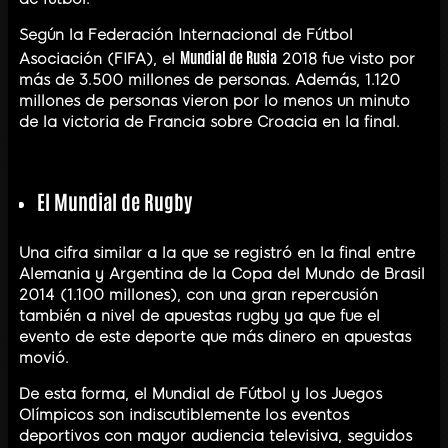
Según la Federación Internacional de Fútbol
Mundial de Rusia
Asociación (FIFA), el
2018 fue visto por
más de 3.500 millones de personas. Además, 1.120
millones de personas vieron por lo menos un minuto
de la victoria de Francia sobre Croacia en la final.
El Mundial de Rugby
Una cifra similar a la que se registró en la final entre
Alemania y Argentina de la Copa del Mundo de Brasil
2014 (1.100 millones), con una gran repercusión
también a nivel de apuestas rugby ya que fue el
evento de este deporte que más dinero en apuestas
movió.
De esta forma, el Mundial de Fútbol y los Juegos
Olímpicos son indiscutiblemente los eventos
deportivos con mayor audiencia televisiva, seguidos