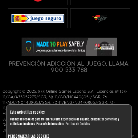
PREVENCIÓN ADICCIÓN AL JUEGO, LLAMA:
900 533 788
Copyright © 2025. 888 Online Games España S.A., Licencias nº 138-
11/GA/A75057273/SGR, 68-11/GO/N0440805J/SGR, 76-
11/ADC/N0440805J/SGR, 70-11/BNG/N0440805J/SGR, 73-
11/BLJ/N0440805J/SGR, 71-11/POQ/N0440805J7SGR,
Esta web utiliza cookies
MAZ/2014/008, una filial de evoke Plc.
Usamos las cookies para mejorar nuestra experiencia de usuario, customizar contenido y
888 Online Games España S.A. es una sociedad inscrita en Ceuta;
optimizar funciones. Para más información:
Política de Cookies
Domicilio social: Calle Millán Astray nº1, 51001, Ceuta, España.
Dirección de contacto: Cuatrecasas, Calle Almagro 9, 28010, Madrid.
PERSONALIZAR LAS COOKIES
La prestación y operación de servicios de juego remoto en España por