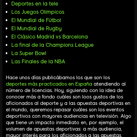
Deportes en la tele
Los Juegos Olimpicos
El Mundial de Fútbol
El Mundial de Rugby
El Clásico Madrid vs Barcelona
La final de la Champions League
La Super Bowl
Las Finales de la NBA
Hace unos días publicábamos los que son los
deportes más practicados en España
atendiendo al
número de licencias. Hoy, siguiendo con la idea de
conocer más a fondo cuáles son loos gustos de los
aficionados al deporte y a las apuestas deportivas en
el mundo, queremos repasar cuáles son los eventos
deportivos con mayores audiencias en televisión. Algo
que tiene un impacto inmediato en, por ejemplo, el
volumen de apuestas deportivas: a más audiencia,
mayor interés para los aficionados a las apuestas,