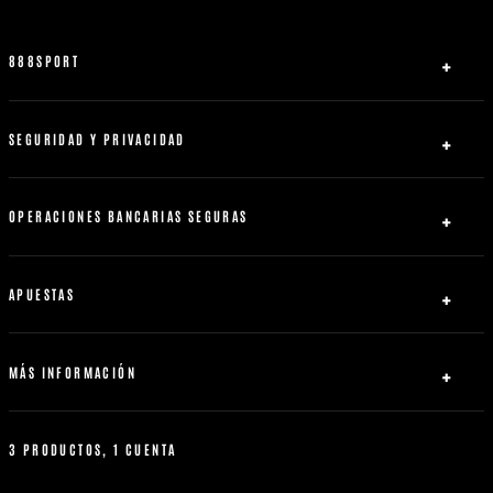
888SPORT
Quiénes somos
Ayuda
SEGURIDAD Y PRIVACIDAD
Licencias
Política de privacidad
Afiliados
Acuerdo con el usuario
OPERACIONES BANCARIAS SEGURAS
Contacto
Juego más seguro
Mapa del sitio
Depósitos
Juego limpio
Retiros
APUESTAS
Política de desconexiones
Juego autorizado
Fútbol
Tenis
MÁS INFORMACIÓN
Baloncesto
Política de bonus
Reglas de apuestas
3 PRODUCTOS, 1 CUENTA
Calculadora de apuestas