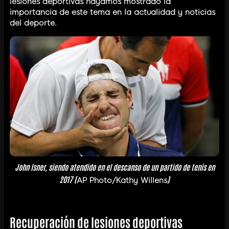
lesiones deportivas hayamos mostrado la
importancia de este tema en la actualidad y noticias
del deporte.
John Isner, siendo atendido en el descanso de un partido de tenis en
2017 (
)
AP Photo/Kathy Willens
Recuperación de lesiones deportivas