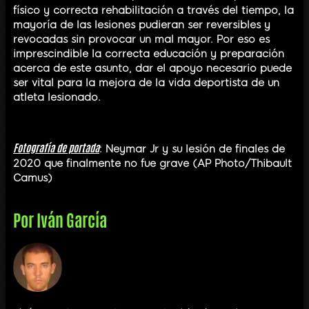
físico y correcta rehabilitación a través del tiempo, la
mayoría de las lesiones pudieran ser reversibles y
revocadas sin provocar un mal mayor. Por eso es
imprescindible la correcta educación y preparación
acerca de este asunto, dar el apoyo necesario puede
ser vital para la mejora de la vida deportista de un
atleta lesionado.
Fotografía de portada
: Neymar Jr y su lesión de finales de
2020 que finalmente no fue grave (AP Photo/Thibault
Camus)
Por
Iván García