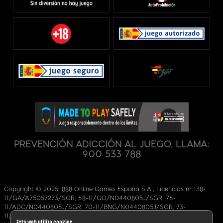
PREVENCIÓN ADICCIÓN AL JUEGO, LLAMA:
900 533 788
Copyright © 2025. 888 Online Games España S.A., Licencias nº 138-
11/GA/A75057273/SGR, 68-11/GO/N0440805J/SGR, 76-
11/ADC/N0440805J/SGR, 70-11/BNG/N0440805J/SGR, 73-
11/BLJ/N0440805J/SGR, 71-11/POQ/N0440805J7SGR,
Esta web utiliza cookies