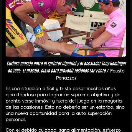
Curioso masaje entre el sprinter Cipollini y el escalador Tony Rominger
en 1995. El masaje, clave para prevenir lesiones (AP Photo
/ Fausto
)
Penazzo
Es una situación difícil y triste pasar muchos años
ejercitándose para lograr un supremo objetivo y de
pronto verse inmóvil y fuera del juego en la mayoría
de las ocasiones. Esto no debería ser un estorbo, sino
una nueva oportunidad para la auto superación
personal.
Con el debido cuidado, sana alimentación, esfuerzo