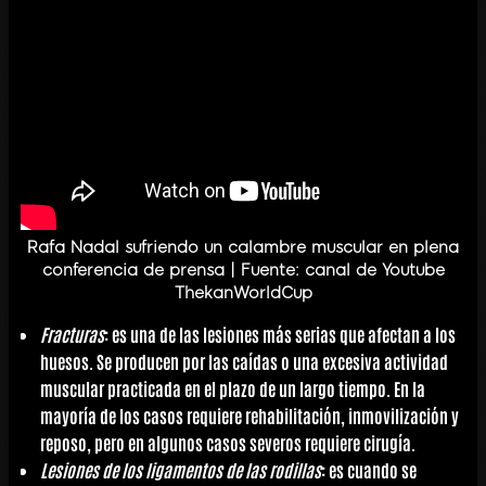
Rafa Nadal sufriendo un calambre muscular en plena
conferencia de prensa | Fuente: canal de Youtube
ThekanWorldCup
Fracturas
: es una de las lesiones más serias que afectan a los
huesos. Se producen por las caídas o una excesiva actividad
muscular practicada en el plazo de un largo tiempo. En la
mayoría de los casos requiere rehabilitación, inmovilización y
reposo, pero en algunos casos severos requiere cirugía.
Lesiones de los ligamentos de las rodillas
: es cuando se