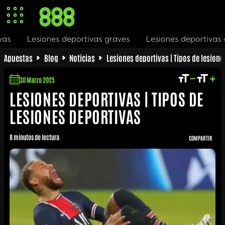
s deportivas graves
Lesiones deportivas en 2021
Rec
Apuestas
Blog
Noticias
Lesiones deportivas | Tipos de lesione
30 Marzo 2025
LESIONES DEPORTIVAS | TIPOS DE
LESIONES DEPORTIVAS
8 minutos de lectura
COMPARTIR