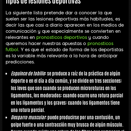
La siguiente lista pretende dar a conocer la que
suelen ser las lesiones deportivas más habituales, es
decir las que casi a diario aparecen en los medios de
comunicación y que especialmente se convierten en
relevantes en
pronosticos deportivos
y cuando
queremos hacer nuestras apuestas o
pronosticos
futbol
. Y es que el estado de forma de los deportistas
es la variable más relevante a la hora de anticipar
predicciones.
Esguince de tobillo
: se produce a raíz de la práctica de algún
deporte o en el día a día común, y se divide en tres secciones:
los leves que son cuando se producen microroturas en los
ligamentos, los moderados: cuando ocurre una rotura parcial
en los ligamentos y los graves: cuando los ligamentos tiene
una rotura parcial.
Desgarro muscular
: puede producirse por una contusión, un
golpe fuerte o una contracción muy brusca de algún músculo.