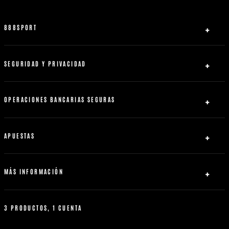
888SPORT
Quiénes somos
Ayuda
SEGURIDAD Y PRIVACIDAD
Licencias
Política de privacidad
Afiliados
Acuerdo con el usuario
OPERACIONES BANCARIAS SEGURAS
Contacto
Juego más seguro
Mapa del sitio
Depósitos
Juego limpio
Retiros
APUESTAS
Política de desconexiones
Juego autorizado
Fútbol
Tenis
MÁS INFORMACIÓN
Baloncesto
Política de bonus
Reglas de apuestas
3 PRODUCTOS, 1 CUENTA
Calculadora de apuestas