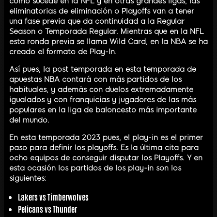
como sucede en la NFL y en otras grandes ligas, las
eliminatorias de eliminación o Playoffs van a tener
una fase previa que da continuidad a la Regular
Season o Temporada Regular. Mientras que en la NFL
esta ronda previa se llama Wild Card, en la NBA se ha
creado el formato de Play-In.
Así pues, la post temporada en esta temporada de
apuestas NBA contará con más partidos de los
habituales, y además con duelos extremadamente
igualados y con franquicias y jugadores de las más
populares en la liga de baloncesto más importante
del mundo.
En esta temporada 2023 pues, el play-in es el primer
paso para definir los playoffs. Es la última cita para
ocho equipos de conseguir disputar los Playoffs. Y en
esta ocasión los partidos de los play-in son los
siguientes:
Lakers vs Timberwolves
Pelicans vs Thunder