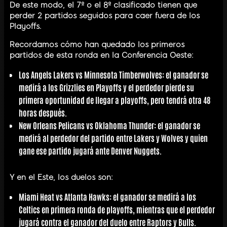
De este modo, el 7º o el 8º clasificado tienen que
perder 2 partidos seguidos para caer fuera de los
Playoffs.
Recordamos cómo han quedado los primeros
partidos de esta ronda en la Conferencia Oeste:
Los Angels Lakers vs Minnesota Timberwolves: el ganador se
medirá a los Grizzlies en Playoffs y el perdedor pierde su
primera oportunidad de llegar a playoffs, pero tendrá otra 48
horas después.
New Orleans Pelicans vs Oklahoma Thunder: el ganador se
medirá al perdedor del partido entre Lakers y Wolves y quien
gane ese partido jugará ante Denver Nuggets.
Y en el Este, los duelos son:
Miami Heat vs Atlanta Hawks: el ganador se medirá a los
Celtics en primera ronda de playoffs, mientras que el perdedor
jugará contra el ganador del duelo entre Raptors y Bulls.