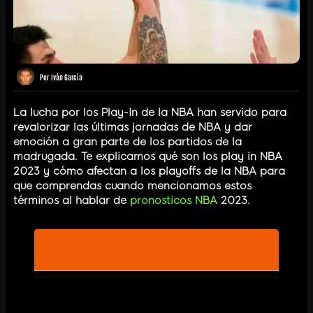
Por
Iván García
La lucha por los Play-In de la NBA han servido para
revalorizar las últimas jornadas de NBA y dar
emoción a gran parte de los partidos de la
madrugada. Te explicamos qué son los play in NBA
2023 y cómo afectan a los playoffs de la NBA para
que comprendas cuando mencionamos estos
términos al hablar de
pronosticos NBA
2023.
Philadelphia 76ers @ Boston Celtics