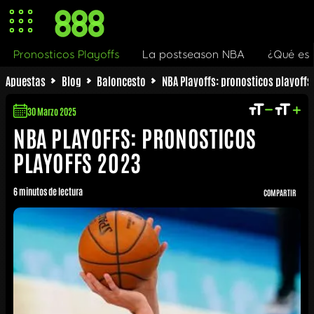
cos Playoffs
La postseason NBA
¿Qué es el Play-in 
Apuestas
Blog
Baloncesto
NBA Playoffs: pronosticos playoffs
30 Marzo 2025
NBA PLAYOFFS: PRONOSTICOS
PLAYOFFS 2023
6 minutos de lectura
COMPARTIR