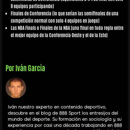
8 equipos participando)
Finales de Conferencia (lo que serían las semifinales de una
competición normal con solo 4 equipos en juego)
Las NBA Finals o Finales de la NBA (una final en toda regla entre
el mejor equipo de la Conferencia Oeste y el de la Este)
Por
Iván García
Iván nuestro experto en contenido deportivo,
descubre en el blog de 888 Sport los entresijos del
mundo del deporte. Su formación en sociología y su
experiencia por casi una década trabajando en 888