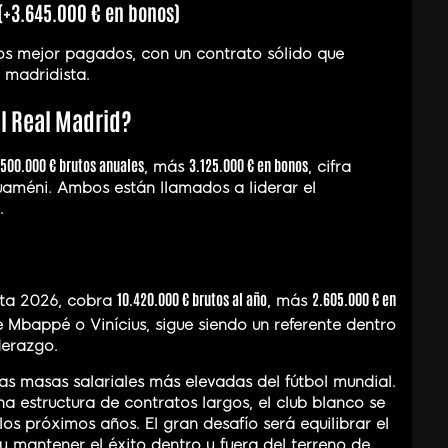
 (+3.645.000 € en bonos)
los mejor pagados, con un contrato sólido que
 madridista.
l Real Madrid?
.500.000 € brutos anuales
3.125.000 € en bonos
, más
, cifra
uaméni. Ambos están llamados a liderar el
.
10.420.000 € brutos al año
2.605.000 € en
sta 2026, cobra
, más
de Mbappé o Vinícius, sigue siendo un referente dentro
derazgo.
las masas salariales más elevadas del fútbol mundial.
una estructura de contratos largos, el club blanco se
os próximos años. El gran desafío será equilibrar el
y mantener el éxito dentro y fuera del terreno de